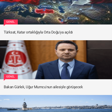
GENEL
Türksat, Katar ortaklığıyla Orta Doğu'ya açıldı
GENEL
Bakan Gürlek, Uğur Mumcu'nun ailesiyle görüşecek