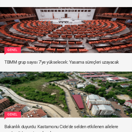
GENEL
TBMM grup sayısı 7’ye yükselecek: Yasama süreçleri uzayacak
GENEL
Bakanlık duyurdu: Kastamonu Cide'de selden etkilenen ailelere