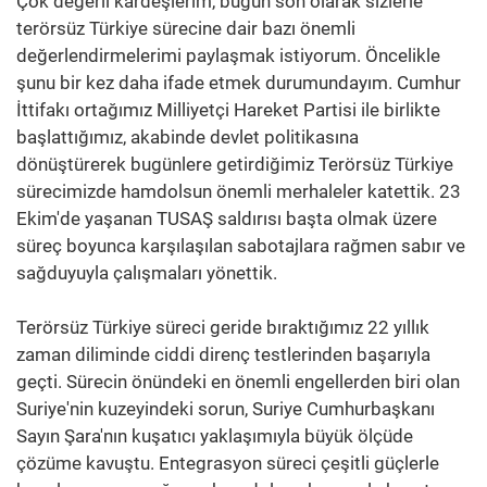
Çok değerli kardeşlerim, bugün son olarak sizlerle
terörsüz Türkiye sürecine dair bazı önemli
değerlendirmelerimi paylaşmak istiyorum. Öncelikle
şunu bir kez daha ifade etmek durumundayım. Cumhur
İttifakı ortağımız Milliyetçi Hareket Partisi ile birlikte
başlattığımız, akabinde devlet politikasına
dönüştürerek bugünlere getirdiğimiz Terörsüz Türkiye
sürecimizde hamdolsun önemli merhaleler katettik. 23
Ekim'de yaşanan TUSAŞ saldırısı başta olmak üzere
süreç boyunca karşılaşılan sabotajlara rağmen sabır ve
sağduyuyla çalışmaları yönettik.
Terörsüz Türkiye süreci geride bıraktığımız 22 yıllık
zaman diliminde ciddi direnç testlerinden başarıyla
geçti. Sürecin önündeki en önemli engellerden biri olan
Suriye'nin kuzeyindeki sorun, Suriye Cumhurbaşkanı
Sayın Şara'nın kuşatıcı yaklaşımıyla büyük ölçüde
çözüme kavuştu. Entegrasyon süreci çeşitli güçlerle