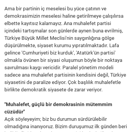
Ama bir partinin iç meselesi bu yüce çatının ve
demokrasimizin meselesi haline getirilmeye çalışılırsa
elbette kayıtsız kalamayız. Ana muhalefet partisi
içindeki tartışmalar son günlerde aynen buna evrilmiş,
Türkiye Büyük Millet Meclisi'nin saygınlığına gölge
düşürülmekte, siyaset kurumu yıpratılmaktadır. Lafa
gelince 'Cumhuriyeti biz kurduk', 'Atatürk'ün partisi'
olmakla övünen bir siyasi oluşumun böyle bir noktaya
savrulması kaygı vericidir. Paralel yönetim modeli
sadece ana muhalefet partisinin kendisini değil, Türkiye
siyasetini de paralize ediyor. Çok başlılık muhalefetle
birlikte demokratik siyasete de zarar veriyor.
"Muhalefet, güçlü bir demokrasinin mütemmim
cüzüdür"
Açık söyleyeyim; biz bu durumun sürdürülebilir
olmadığına inanıyoruz. Bizim duruşumuz ilk günden beri