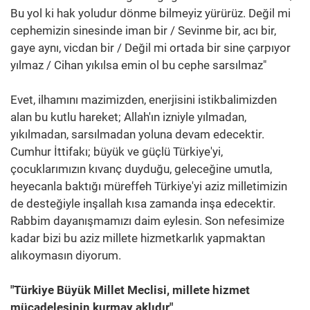
Bu yol ki hak yoludur dönme bilmeyiz yürürüz. Değil mi
cephemizin sinesinde iman bir / Sevinme bir, acı bir,
gaye aynı, vicdan bir / Değil mi ortada bir sine çarpıyor
yılmaz / Cihan yıkılsa emin ol bu cephe sarsılmaz"
Evet, ilhamını mazimizden, enerjisini istikbalimizden
alan bu kutlu hareket; Allah'ın izniyle yılmadan,
yıkılmadan, sarsılmadan yoluna devam edecektir.
Cumhur İttifakı; büyük ve güçlü Türkiye'yi,
çocuklarımızın kıvanç duyduğu, geleceğine umutla,
heyecanla baktığı müreffeh Türkiye'yi aziz milletimizin
de desteğiyle inşallah kısa zamanda inşa edecektir.
Rabbim dayanışmamızı daim eylesin. Son nefesimize
kadar bizi bu aziz millete hizmetkarlık yapmaktan
alıkoymasın diyorum.
"Türkiye Büyük Millet Meclisi, millete hizmet
mücadelesinin kurmay aklıdır"