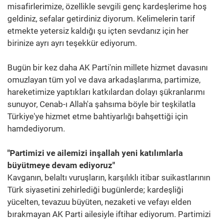
misafirlerimize, özellikle sevgili genç kardeşlerime hoş
geldiniz, sefalar getirdiniz diyorum. Kelimelerin tarif
etmekte yetersiz kaldığı şu içten sevdanız için her
birinize ayrı ayrı teşekkür ediyorum.
Bugün bir kez daha AK Parti'nin millete hizmet davasını
omuzlayan tüm yol ve dava arkadaşlarıma, partimize,
hareketimize yaptıkları katkılardan dolayı şükranlarımı
sunuyor, Cenab-ı Allah'a şahsıma böyle bir teşkilatla
Türkiye'ye hizmet etme bahtiyarlığı bahşettiği için
hamdediyorum.
"Partimizi ve ailemizi inşallah yeni katılımlarla
büyütmeye devam ediyoruz"
Kavganın, belaltı vuruşların, karşılıklı itibar suikastlarının
Türk siyasetini zehirlediği bugünlerde; kardeşliği
yücelten, tevazuu büyüten, nezaketi ve vefayı elden
bırakmayan AK Parti ailesiyle iftihar ediyorum. Partimizi