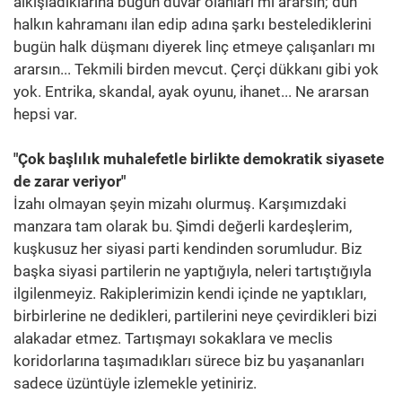
alkışladıklarına bugün duvar olanları mı ararsın; dün
halkın kahramanı ilan edip adına şarkı bestelediklerini
bugün halk düşmanı diyerek linç etmeye çalışanları mı
ararsın... Tekmili birden mevcut. Çerçi dükkanı gibi yok
yok. Entrika, skandal, ayak oyunu, ihanet... Ne ararsan
hepsi var.
"Çok başlılık muhalefetle birlikte demokratik siyasete
de zarar veriyor"
İzahı olmayan şeyin mizahı olurmuş. Karşımızdaki
manzara tam olarak bu. Şimdi değerli kardeşlerim,
kuşkusuz her siyasi parti kendinden sorumludur. Biz
başka siyasi partilerin ne yaptığıyla, neleri tartıştığıyla
ilgilenmeyiz. Rakiplerimizin kendi içinde ne yaptıkları,
birbirlerine ne dedikleri, partilerini neye çevirdikleri bizi
alakadar etmez. Tartışmayı sokaklara ve meclis
koridorlarına taşımadıkları sürece biz bu yaşananları
sadece üzüntüyle izlemekle yetiniriz.