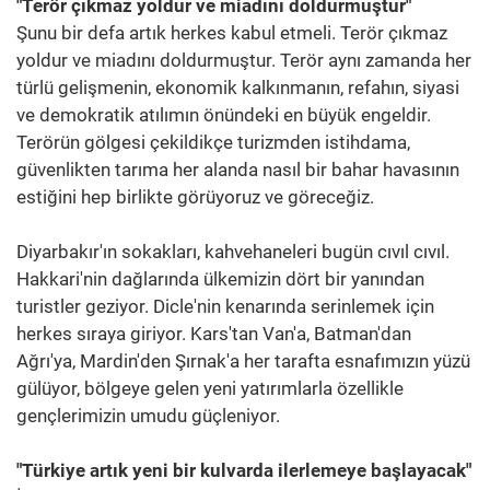
"Terör çıkmaz yoldur ve miadını doldurmuştur"
Şunu bir defa artık herkes kabul etmeli. Terör çıkmaz
yoldur ve miadını doldurmuştur. Terör aynı zamanda her
türlü gelişmenin, ekonomik kalkınmanın, refahın, siyasi
ve demokratik atılımın önündeki en büyük engeldir.
Terörün gölgesi çekildikçe turizmden istihdama,
güvenlikten tarıma her alanda nasıl bir bahar havasının
estiğini hep birlikte görüyoruz ve göreceğiz.
Diyarbakır'ın sokakları, kahvehaneleri bugün cıvıl cıvıl.
Hakkari'nin dağlarında ülkemizin dört bir yanından
turistler geziyor. Dicle'nin kenarında serinlemek için
herkes sıraya giriyor. Kars'tan Van'a, Batman'dan
Ağrı'ya, Mardin'den Şırnak'a her tarafta esnafımızın yüzü
gülüyor, bölgeye gelen yeni yatırımlarla özellikle
gençlerimizin umudu güçleniyor.
"Türkiye artık yeni bir kulvarda ilerlemeye başlayacak"