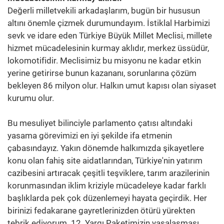
Değerli milletvekili arkadaşlarım, bugün bir hususun
altını önemle çizmek durumundayım. İstiklal Harbimizi
sevk ve idare eden Türkiye Büyük Millet Meclisi, millete
hizmet mücadelesinin kurmay aklıdır, merkez üssüdür,
lokomotifidir. Meclisimiz bu misyonu ne kadar etkin
yerine getirirse bunun kazananı, sorunlarına çözüm
bekleyen 86 milyon olur. Halkın umut kapısı olan siyaset
kurumu olur.
Bu mesuliyet bilinciyle parlamento çatısı altındaki
yasama görevimizi en iyi şekilde ifa etmenin
çabasındayız. Yakın dönemde halkımızda şikayetlere
konu olan fahiş site aidatlarından, Türkiye'nin yatırım
cazibesini artıracak çeşitli teşviklere, tarım arazilerinin
korunmasından iklim kriziyle mücadeleye kadar farklı
başlıklarda pek çok düzenlemeyi hayata geçirdik. Her
birinizi fedakarane gayretlerinizden ötürü yürekten
tebrik ediyorum. 12. Yargı Paketimizin yasalaşması