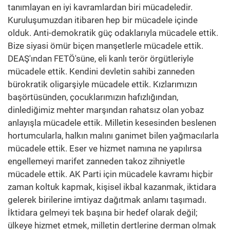
tanımlayan en iyi kavramlardan biri mücadeledir.
Kuruluşumuzdan itibaren hep bir mücadele içinde
olduk. Anti-demokratik güç odaklarıyla mücadele ettik.
Bize siyasi ömür biçen manşetlerle mücadele ettik.
DEAŞ'ından FETÖ'süne, eli kanlı terör örgütleriyle
mücadele ettik. Kendini devletin sahibi zanneden
bürokratik oligarşiyle mücadele ettik. Kızlarımızın
başörtüsünden, çocuklarımızın hafızlığından,
dinlediğimiz mehter marşından rahatsız olan yobaz
anlayışla mücadele ettik. Milletin kesesinden beslenen
hortumcularla, halkın malını ganimet bilen yağmacılarla
mücadele ettik. Eser ve hizmet namına ne yapılırsa
engellemeyi marifet zanneden takoz zihniyetle
mücadele ettik. AK Parti için mücadele kavramı hiçbir
zaman koltuk kapmak, kişisel ikbal kazanmak, iktidara
gelerek birilerine imtiyaz dağıtmak anlamı taşımadı.
İktidara gelmeyi tek başına bir hedef olarak değil;
ülkeye hizmet etmek, milletin dertlerine derman olmak