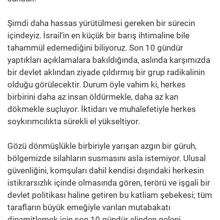
Şimdi daha hassas yürütülmesi gereken bir sürecin
içindeyiz. İsrail'in en küçük bir barış ihtimaline bile
tahammül edemediğini biliyoruz. Son 10 gündür
yaptıkları açıklamalara bakıldığında, aslında karşımızda
bir devlet aklından ziyade çıldırmış bir grup radikalinin
olduğu görülecektir. Durum öyle vahim ki, herkes
birbirini daha az insan öldürmekle, daha az kan
dökmekle suçluyor. İktidarı ve muhalefetiyle herkes
soykırımcılıkta sürekli el yükseltiyor.
Gözü dönmüşlükle birbiriyle yarışan azgın bir güruh,
bölgemizde silahların susmasını asla istemiyor. Ulusal
güvenliğini, komşuları dahil kendisi dışındaki herkesin
istikrarsızlık içinde olmasında gören, terörü ve işgali bir
devlet politikası haline getiren bu katliam şebekesi; tüm
tarafların büyük emeğiyle varılan mutabakatı
dinamitlemek için son 10 gündür elinden geleni