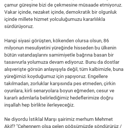
çamur güreşine bizi de çekmesine müsaade etmiyoruz.
Vakar içinde, nezaket içinde, demokratik bir olgunluk
içinde millete hizmet yolculuğumuzu kararlılıkla
sürdürüyoruz.
Hangi siyasi görüşten, kökenden olursa olsun, 86
milyonun mesuliyetini yüreğinde hisseden bu ülkenin
bütün vatandaşlarını samimiyetle bağrına basan bir
tasavvurla yolumuza devam ediyoruz. Bunu da dostlar
alışverişte görsün anlayışıyla değil, tüm kalbimizle, buna
yüreğimizi koyduğumuz için yapıyoruz. Engellere
takılmadan, zorluklar karşısında pes etmeden, çirkin
oyunlara, kirli senaryolara boyun eğmeden, cesur ve
kararlı adımlarla belirlediğimiz hedeflerimize doğru
inşallah hep birlikte ilerleyeceğiz.
Ne diyordu İstiklal Marşı şairimiz merhum Mehmet
Akif? "Cehennem olsa gelen göğsümüzde söndürürüz /