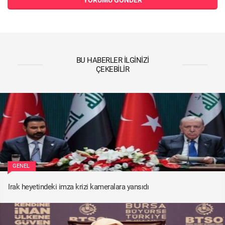
BU HABERLER İLGINIZI
ÇEKEBILIR
GENEL
Irak heyetindeki imza krizi kameralara yansıdı