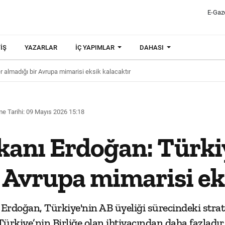
E-Gaz
IŞ
YAZARLAR
İÇ YAPIMLAR
DAHASI
 almadığı bir Avrupa mimarisi eksik kalacaktır
e Tarihi: 09 Mayıs 2026 15:18
nı Erdoğan: Türkiy
 Avrupa mimarisi ek
doğan, Türkiye'nin AB üyeliği sürecindeki strat
 Türkiye’nin Birliğe olan ihtiyacından daha fazladır