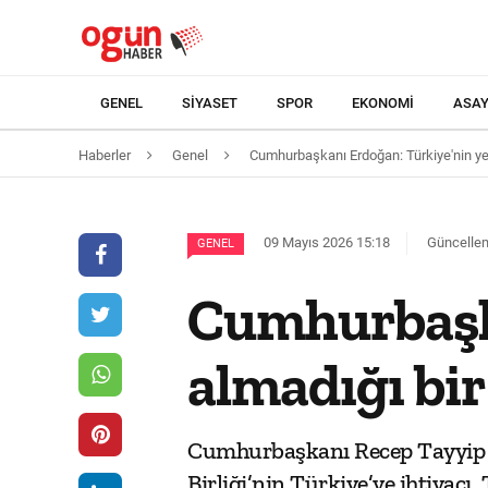
GENEL
SIYASET
SPOR
EKONOMI
ASAY
Haberler
Genel
Cumhurbaşkanı Erdoğan: Türkiye'nin yer
09 Mayıs 2026 15:18
Güncellem
GENEL
Cumhurbaşka
almadığı bir
Cumhurbaşkanı Recep Tayyip Er
Birliği’nin Türkiye’ye ihtiyacı,