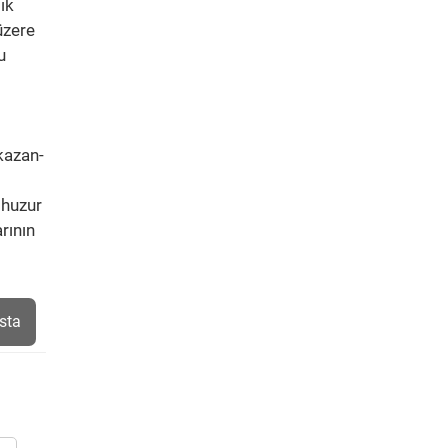
ik
üzere
u
 kazan-
 huzur
rının
sta