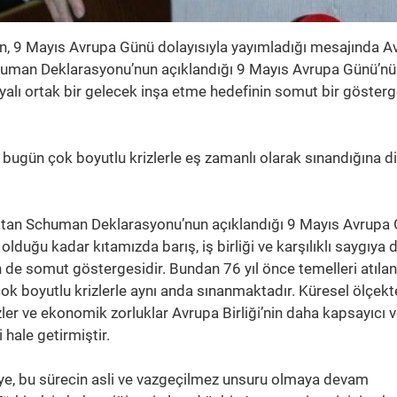
 9 Mayıs Avrupa Günü dolayısıyla yayımladığı mesajında A
human Deklarasyonu’nun açıklandığı 9 Mayıs Avrupa Günü’nü
a dayalı ortak bir gelecek inşa etme hedefinin somut bir gösterg
n bugün çok boyutlu krizlerle eş zamanlı olarak sınandığına d
atan Schuman Deklarasyonu’nun açıklandığı 9 Mayıs Avrupa 
olduğu kadar kıtamızda barış, iş birliği ve karşılıklı saygıya d
n de somut göstergesidir. Bundan 76 yıl önce temelleri atılan
 çok boyutlu krizlerle aynı anda sınanmaktadır. Küresel ölçekt
rizler ve ekonomik zorluklar Avrupa Birliği’nin daha kapsayıcı 
i hale getirmiştir.
kiye, bu sürecin asli ve vazgeçilmez unsuru olmaya devam