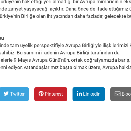
rkiye’nin hak ettiği yeri almadığı bir Avrupa mimarisinin eks
nde zafiyet yaşayacağı açıktır. Daha önce de ifade ettiğimiz 
 Türkiye’nin Birliğe olan ihtiyacından daha fazladır, gelecekte b
su
nde tam üyelik perspektifiyle Avrupa Birliği’yle ilişkilerimizi
 sahibiz. Bu samimi iradenin Avrupa Birliği tarafından da
elerle 9 Mayıs Avrupa Günü’nün, ortak coğrafyamızda barış,
ni ediyor, vatandaşlarımız başta olmak üzere, Avrupa halkla
Twitter
Pinterest
Linkedin
E-po