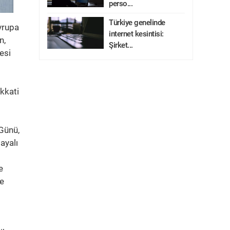
perso...
Türkiye genelinde
vrupa
internet kesintisi:
n,
Şirket...
esi
ikkati
Günü,
ayalı
e
ve