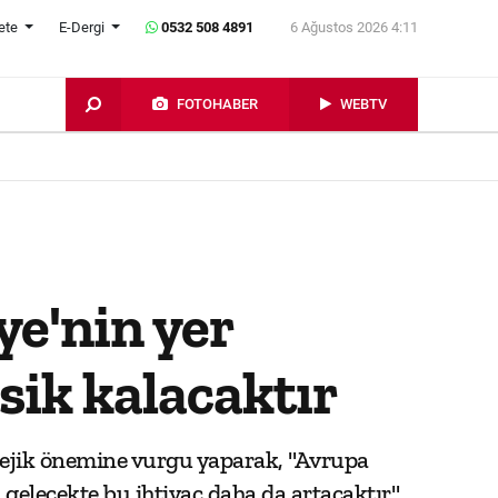
ete
E-Dergi
0532 508 4891
6 Ağustos 2026 4:11
FOTOHABER
WEBTV
e'nin yer
sik kalacaktır
ejik önemine vurgu yaparak, "Avrupa
, gelecekte bu ihtiyaç daha da artacaktır"