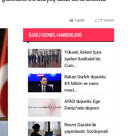
Yazdır
0 Yorum
İLGILI GENEL HABERLERI
Yüksek Askeri Şura
üyeleri Anıtkabir'de:
Cum...
Bakan Gürlek duyurdu:
84 hâkim ve savcı
mesl...
AFAD duyurdu: Ege
Denizi'nde deprem
Resmi Gazete'de
yayımlandı: Sözleşmeli