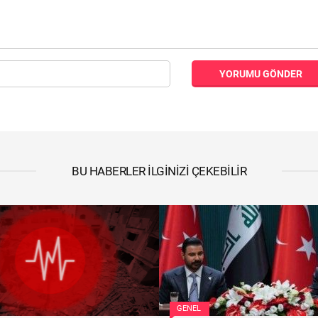
YORUMU GÖNDER
BU HABERLER İLGINIZI ÇEKEBILIR
GENEL