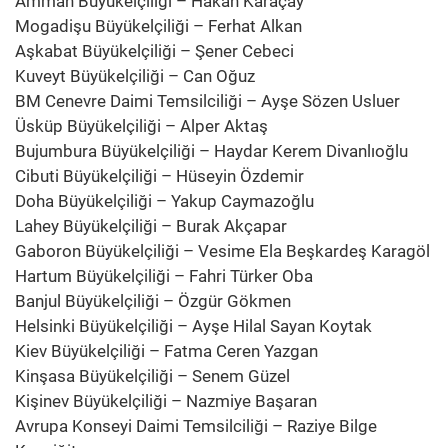
Amman Büyükelçiliği – Hakan Karaçay
Mogadişu Büyükelçiliği – Ferhat Alkan
Aşkabat Büyükelçiliği – Şener Cebeci
Kuveyt Büyükelçiliği – Can Oğuz
BM Cenevre Daimi Temsilciliği – Ayşe Sözen Usluer
Üsküp Büyükelçiliği – Alper Aktaş
Bujumbura Büyükelçiliği – Haydar Kerem Divanlıoğlu
Cibuti Büyükelçiliği – Hüseyin Özdemir
Doha Büyükelçiliği – Yakup Caymazoğlu
Lahey Büyükelçiliği – Burak Akçapar
Gaboron Büyükelçiliği – Vesime Ela Beşkardeş Karagöl
Hartum Büyükelçiliği – Fahri Türker Oba
Banjul Büyükelçiliği – Özgür Gökmen
Helsinki Büyükelçiliği – Ayşe Hilal Sayan Koytak
Kiev Büyükelçiliği – Fatma Ceren Yazgan
Kinşasa Büyükelçiliği – Senem Güzel
Kişinev Büyükelçiliği – Nazmiye Başaran
Avrupa Konseyi Daimi Temsilciliği – Raziye Bilge