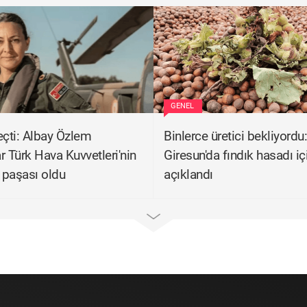
GENEL
eçti: Albay Özlem
Binlerce üretici bekliyordu:
r Türk Hava Kuvvetleri'nin
Giresun'da fındık hasadı içi
n paşası oldu
açıklandı