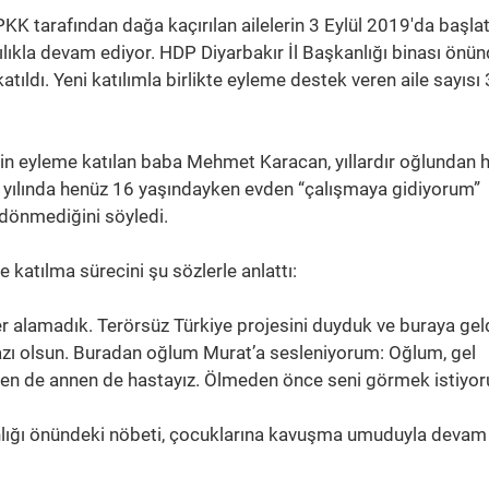
PKK tarafından dağa kaçırılan ailelerin 3 Eylül 2019'da başlat
ılıkla devam ediyor. HDP Diyarbakır İl Başkanlığı binası önü
tıldı. Yeni katılımla birlikte eyleme destek veren aile sayısı
in eyleme katılan baba Mehmet Karacan, yıllardır oğlundan 
92 yılında henüz 16 yaşındayken evden “çalışmaya gidiyorum”
 dönmediğini söyledi.
katılma sürecini şu sözlerle anlattı:
 alamadık. Terörsüz Türkiye projesini duyduk ve buraya geld
azı olsun. Buradan oğlum Murat’a sesleniyorum: Oğlum, gel
 ben de annen de hastayız. Ölmeden önce seni görmek istiyor
anlığı önündeki nöbeti, çocuklarına kavuşma umuduyla devam