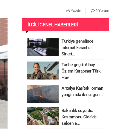
Yazdır
0 Yorum
İLGILI GENEL HABERLERI
Türkiye genelinde
internet kesintisi:
Şirket...
Tarihe geçti: Albay
Özlem Karapınar Türk
Hav...
Antalya Kaş'taki orman
yangınında ikinci gün...
Bakanlık duyurdu:
Kastamonu Cide'de
selden e...