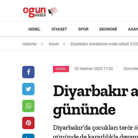
GENEL
SIYASET
SPOR
EKONOMI
ASAY
Haberler
Genel
Diyarbakır annelerinin evlat nöbeti 21
02 Haziran 2025 11:52
Güncelle
GENEL
Diyarbakır a
gününde
Diyarbakır’da çocukları terör ö
gününde de kararlılıkla devam