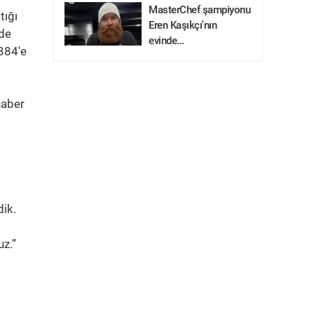
MasterChef şampiyonu
tığı
Eren Kaşıkçı'nın
nde
evinde...
 384'e
haber
ik.
uz.”