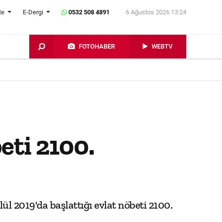
te
E-Dergi
0532 508 4891
6 Ağustos 2026 13:24
FOTOHABER
WEBTV
eti 2100.
ül 2019'da başlattığı evlat nöbeti 2100.