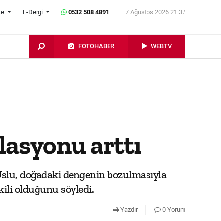
te
E-Dergi
0532 508 4891
7 Ağustos 2026 21:37
FOTOHABER
WEBTV
lasyonu arttı
 Uslu, doğadaki dengenin bozulmasıyla
tkili olduğunu söyledi.
Yazdır
0 Yorum