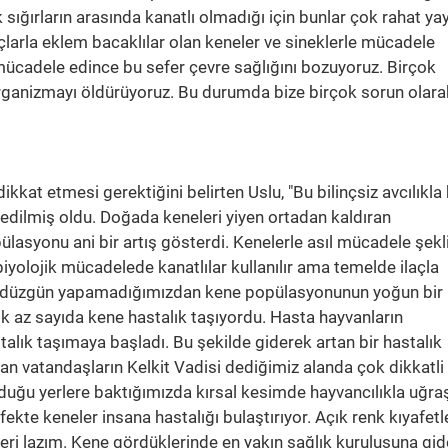
k sığırların arasında kanatlı olmadığı için bunlar çok rahat yayı
larla eklem bacaklılar olan keneler ve sineklerle mücadele
 mücadele edince bu sefer çevre sağlığını bozuyoruz. Birçok
ganizmayı öldürüyoruz. Bu durumda bize birçok sorun olara
kkat etmesi gerektiğini belirten Uslu, "Bu bilinçsiz avcılıkla
 edilmiş oldu. Doğada keneleri yiyen ortadan kaldıran
ülasyonu ani bir artış gösterdi. Kenelerle asıl mücadele şekl
biyolojik mücadelede kanatlılar kullanılır ama temelde ilaçla
de düzgün yapamadığımızdan kene popülasyonunun yoğun bir
ok az sayıda kene hastalık taşıyordu. Hasta hayvanların
ık taşımaya başladı. Bu şekilde giderek artan bir hastalık
an vatandaşların Kelkit Vadisi dediğimiz alanda çok dikkatli
lduğu yerlere baktığımızda kırsal kesimde hayvancılıkla uğra
ekte keneler insana hastalığı bulaştırıyor. Açık renk kıyafetl
leri lazım. Kene gördüklerinde en yakın sağlık kuruluşuna gi