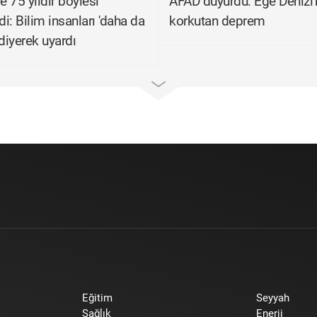
e 75 yıldır böylesi
AFAD duyurdu: Ege Denizi
i: Bilim insanları 'daha da
korkutan deprem
 diyerek uyardı
Eğitim
Seyyah
Sağlık
Enerji