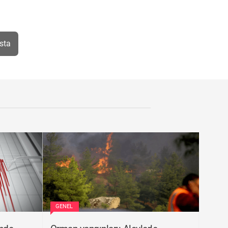
sta
GENEL