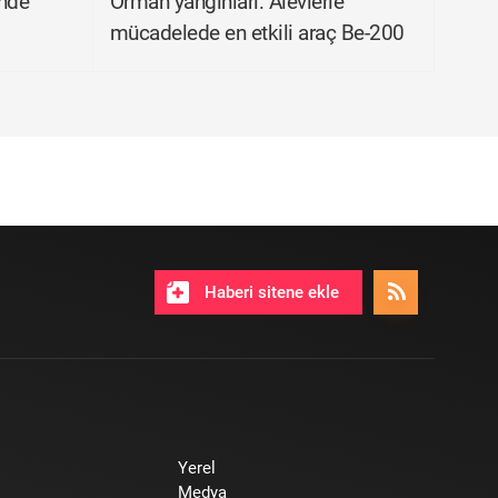
'nde
Orman yangınları: Alevlerle
mücadelede en etkili araç Be-200
Haberi sitene ekle
Yerel
Medya