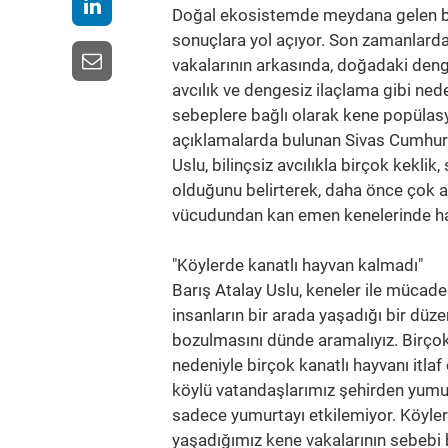
Doğal ekosistemde meydana gelen boz
sonuçlara yol açıyor. Son zamanlarda
vakalarının arkasında, doğadaki denge
avcılık ve dengesiz ilaçlama gibi ne
sebeplere bağlı olarak kene popülas
açıklamalarda bulunan Sivas Cumhuriy
Uslu, bilinçsiz avcılıkla birçok keklik
olduğunu belirterek, daha önce çok az
vücudundan kan emen kenelerinde hast
"Köylerde kanatlı hayvan kalmadı"
Barış Atalay Uslu, keneler ile mücade
insanların bir arada yaşadığı bir d
bozulmasını dünde aramalıyız. Birçok
nedeniyle birçok kanatlı hayvanı itla
köylü vatandaşlarımız şehirden yumur
sadece yumurtayı etkilemiyor. Köyler
yaşadığımız kene vakalarının sebebi b