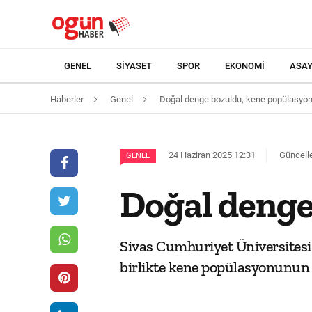
GENEL
SIYASET
SPOR
EKONOMI
ASAY
Haberler
Genel
Doğal denge bozuldu, kene popülasyonu
24 Haziran 2025 12:31
Güncelle
GENEL
Doğal denge
Sivas Cumhuriyet Üniversitesi 
birlikte kene popülasyonunun art