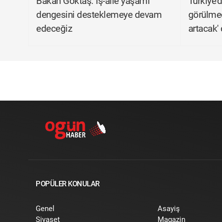
Bakan Göktaş: İş-aile yaşamı
Türkiye'd
dengesini desteklemeye devam
görülmed
edeceğiz
artacak'
POPÜLER KONULAR
Genel
Asayiş
Siyaset
Magazin