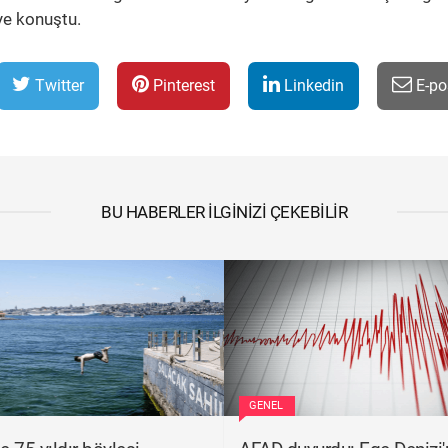
iye konuştu.
Twitter
Pinterest
Linkedin
E-po
BU HABERLER İLGINIZI ÇEKEBILIR
GENEL