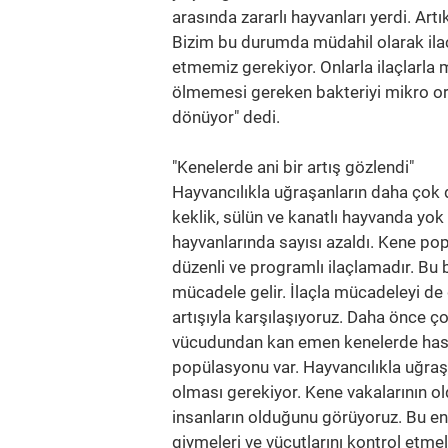
arasında zararlı hayvanları yerdi. Artı
Bizim bu durumda müdahil olarak ilaç
etmemiz gerekiyor. Onlarla ilaçlarla
ölmemesi gereken bakteriyi mikro or
dönüyor" dedi.
"Kenelerde ani bir artış gözlendi"
Hayvancılıkla uğraşanların daha çok di
keklik, sülün ve kanatlı hayvanda yok
hayvanlarında sayısı azaldı. Kene pop
düzenli ve programlı ilaçlamadır. Bu 
mücadele gelir. İlaçla mücadeleyi 
artışıyla karşılaşıyoruz. Daha önce ç
vücudundan kan emen kenelerde hastal
popülasyonu var. Hayvancılıkla uğraş
olması gerekiyor. Kene vakalarının o
insanların olduğunu görüyoruz. Bu enf
giymeleri ve vücutlarını kontrol etme