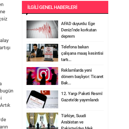
en
İLGILI GENEL HABERLERI
ene
çsiz
AFAD duyurdu: Ege
Denizi'nde korkutan
deprem
talay
Telefona bakan
artışı
çalışana maaş kesintisi
tartı...
Reklamlarda yeni
dönem başlıyor: Ticaret
Bak...
a
 bugün
12. Yargı Paketi Resmî
i
Gazete’de yayımlandı
Artık
Türkiye, Suudi
rde
Arabistan ve
arın
Pakistan'dan Mek...