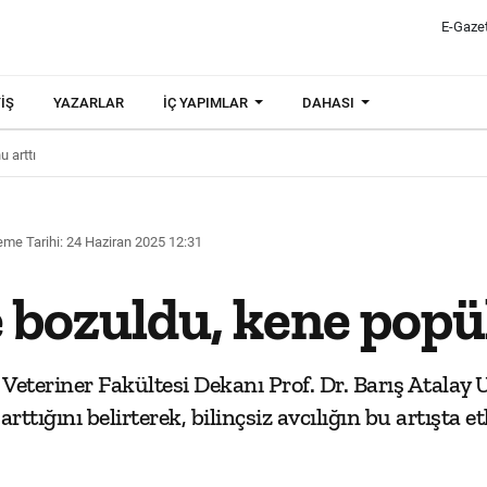
E-Gaze
IŞ
YAZARLAR
İÇ YAPIMLAR
DAHASI
 arttı
me Tarihi: 24 Haziran 2025 12:31
 bozuldu, kene popü
Veteriner Fakültesi Dekanı Prof. Dr. Barış Atalay
tığını belirterek, bilinçsiz avcılığın bu artışta e