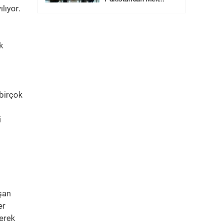
lıyor.
k
 birçok
i
şan
er
derek