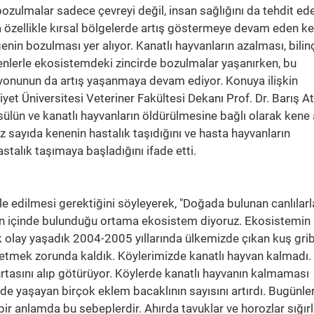
ulmalar sadece çevreyi değil, insan sağlığını da tehdit ed
 özellikle kırsal bölgelerde artış göstermeye devam eden k
nin bozulması yer alıyor. Kanatlı hayvanların azalması, bilin
denlerle ekosistemdeki zincirde bozulmalar yaşanırken, bu
yonunun da artış yaşanmaya devam ediyor. Konuya ilişkin
et Üniversitesi Veteriner Fakültesi Dekanı Prof. Dr. Barış A
, sülün ve kanatlı hayvanların öldürülmesine bağlı olarak kene 
 sayıda kenenin hastalık taşıdığını ve hasta hayvanların
alık taşımaya başladığını ifade etti.
le edilmesi gerektiğini söyleyerek, "Doğada bulunan canlılarl
üzen içinde bulunduğu ortama ekosistem diyoruz. Ekosistemin
 olay yaşadık 2004-2005 yıllarında ülkemizde çıkan kuş grib
f etmek zorunda kaldık. Köylerimizde kanatlı hayvan kalmadı. 
tasını alıp götürüyor. Köylerde kanatlı hayvanın kalmaması
de yaşayan birçok eklem bacaklının sayısını artırdı. Bugünle
ir anlamda bu sebeplerdir. Ahırda tavuklar ve horozlar sığırl