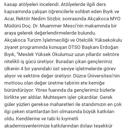
kasap atölyeleri incelendi. Atölyelerde ilgili ders
kapsamında çalışan öğrencilerle sohbet eden Bıyık ve
Acar, Rektör Nedim Sözbir, sonrasında Akçakoca MYO
Müdürü Doç. Dr. Muammer Mesci’nin makamında bir
araya gelerek değerlendirmelerde bulundu.
Akçakoca Turizm İşletmeciliği ve Otelcilik Yüksekokulu
ziyaret programında konuşan DTSO Başkanı Erdoğan
Bıyık, “Meslek Yüksek Okulumuz uzun yıllardır sektöre
nitelikli iş gücü üretiyor. Buradan çıkan gençlerimiz
ülkenin 4 bir yanındaki üst seviye işletmelerde görev
alıyor ve sektöre değer üretiyor. Düzce Üniversitesi’nin
mottosu olan değer üretme tabirini ete kemiğe
büründürüyor. Yörex fuarında da gençlerimiz bizlerle
birlikte yer aldılar. Muhteşem işler çıkardılar. Gerek
güler yüzleri gerekse maharetleri ile standımızın en çok
ilgi çeken stantlardan biri olmasında büyük katkıları
oldu. Kendilerine ve tabi ki kıymetli
akademisyenlerimize katkılarından dolayı teşekkür