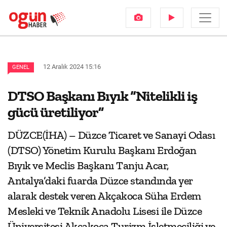
12 Aralık 2024 15:16
GENEL
DTSO Başkanı Bıyık “Nitelikli iş
gücü üretiliyor”
DÜZCE(İHA) – Düzce Ticaret ve Sanayi Odası
(DTSO) Yönetim Kurulu Başkanı Erdoğan
Bıyık ve Meclis Başkanı Tanju Acar,
Antalya’daki fuarda Düzce standında yer
alarak destek veren Akçakoca Süha Erdem
Mesleki ve Teknik Anadolu Lisesi ile Düzce
Üniversitesi Akçakoca Turizm İşletmeciliği ve