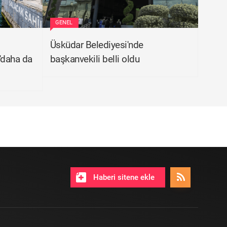
GENEL
Üsküdar Belediyesi'nde
 'daha da
başkanvekili belli oldu
Haberi sitene ekle