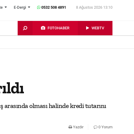
te
E-Dergi
0532 508 4891
8 Ağustos 2026 13:10
FOTOHABER
WEBTV
ıldı
ş arasında olması halinde kredi tutarını
Yazdır
0 Yorum