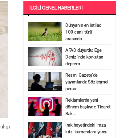
İLGILI GENEL HABERLERI
Dünyanın en istilacı
100 canlı türü
arasında...
AFAD duyurdu: Ege
Denizi'nde korkutan
deprem
Resmi Gazete'de
yayımlandı: Sözleşmeli
perso...
Reklamlarda yeni
dönem başlıyor: Ticaret
Bak...
Irak heyetindeki imza
nlığı
krizi kameralara yansı...