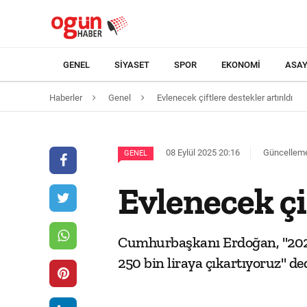
GENEL
SIYASET
SPOR
EKONOMI
ASAY
Haberler
Genel
Evlenecek çiftlere destekler artırıldı
08 Eylül 2025 20:16
Güncelleme 
GENEL
Evlenecek çif
Cumhurbaşkanı Erdoğan, "2026 y
250 bin liraya çıkartıyoruz" ded