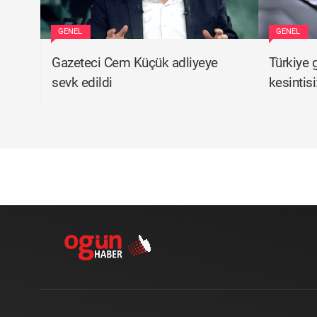
GENEL
GENEL
Gazeteci Cem Küçük adliyeye
Türkiye 
sevk edildi
kesintis