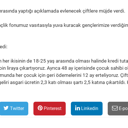
asında yaptığı açıklamada evlenecek çiftlere müjde verdi.
çlik fonumuz vasıtasıyla yuva kuracak gençlerimize verdiği
edi:
en her ikisinin de 18-25 yaş arasında olması halinde kredi tuta
in liraya çıkartıyoruz. Ayrıca 48 ay içerisinde çocuk sahibi o
umunda her çocuk için geri ödemelerini 12 ay erteliyoruz. Çift
ri asgari ücretin 2,3 katı olması şartı 2,5 katına çıkartıldı. 
Twitter
Pinterest
Linkedin
E-po