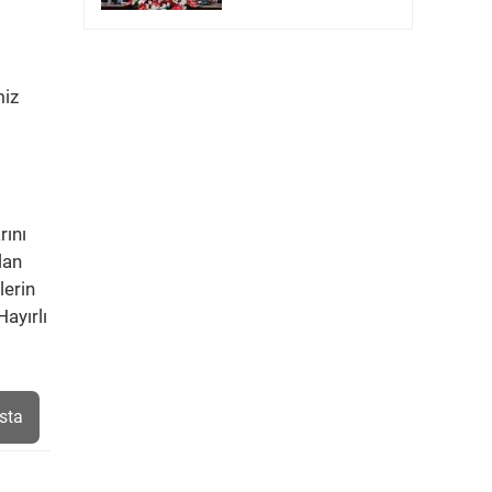
miz
rını
lan
lerin
Hayırlı
sta