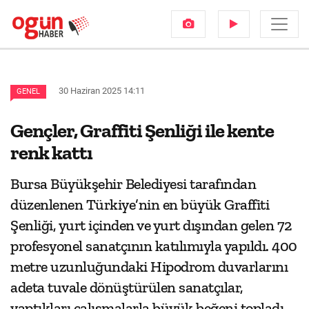
30 Haziran 2025 14:11
GENEL
Gençler, Graffiti Şenliği ile kente
renk kattı
Bursa Büyükşehir Belediyesi tarafından
düzenlenen Türkiye’nin en büyük Graffiti
Şenliği, yurt içinden ve yurt dışından gelen 72
profesyonel sanatçının katılımıyla yapıldı. 400
metre uzunluğundaki Hipodrom duvarlarını
adeta tuvale dönüştürülen sanatçılar,
yaptıkları çalışmalarla büyük beğeni topladı.