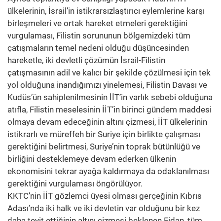
ülkelerinin, İsrail’in istikrarsızlaştırıcı eylemlerine karşı
birleşmeleri ve ortak hareket etmeleri gerektiğini
vurgulaması, Filistin sorununun bölgemizdeki tüm
çatışmaların temel nedeni olduğu düşüncesinden
hareketle, iki devletli çözümün İsrail-Filistin
çatışmasının adil ve kalıcı bir şekilde çözülmesi için tek
yol olduğuna inandığımızı yinelemesi, Filistin Davası ve
Kudüs’ün sahiplenilmesinin İİT’in varlık sebebi olduğuna
atıfla, Filistin meselesinin İİT’in birinci gündem maddesi
olmaya devam edeceğinin altını çizmesi, İİT ülkelerinin
istikrarlı ve müreffeh bir Suriye için birlikte çalışması
gerektiğini belirtmesi, Suriye’nin toprak bütünlüğü ve
birliğini desteklemeye devam ederken ülkenin
ekonomisini tekrar ayağa kaldırmaya da odaklanılması
gerektiğini vurgulaması öngörülüyor.
KKTC’nin İİT gözlemci üyesi olması gerçeğinin Kıbrıs
Adası’nda iki halk ve iki devletin var olduğunu bir kez
daha teyit ettiğinin altını çizmesi beklenen Fidan, tüm