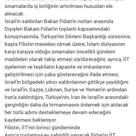
sınamalarda iş birliğinin artırılması hususları ele
alınacak.
İsrail’in saldırıları Bakan Fidan’ın notları arasında
Dışişleri Bakanı Fidan’ın toplantı kapsamındaki
konuşmasında, Türkiye’nin Dönem Başkanlığı süresince,
başta Filistin meselesi olmak üzere, İslam dünyasının
karşı karşıya olduğu sınamaları öncelikli gündem
maddeleri olarak takip etmeyi sürdüreceğini; ayrıca, İİT
üyelerinin ve teşkilatın kapasite ve imkanlarının
geliştirilmesi için çaba göstereceğini ifade etmesi,
İsrail’in bölgedeki yıkıcı saldırılarının gittikçe yayıldığını
ve İsrail’in, Gazze, Lübnan, Suriye ve Yemen’in ardından
İran’a saldırdığını, Türkiye’nin, İran ile İsrail’in arasındaki
gerginliğin daha da tırmanmasını önlemek için atılacak
her türlü adımı desteklemeye devam edeceğini
kaydetmesi bekleniyor.
Filistin, İİT’nin birinci gündeminde
Ayrıca toplantıya ev sahipliği yapacak Fidan’ın İİT