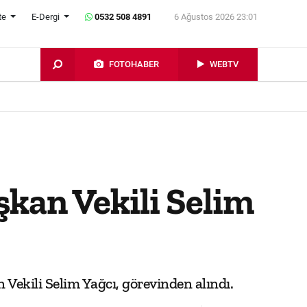
te
E-Dergi
0532 508 4891
6 Ağustos 2026 23:01
FOTOHABER
WEBTV
şkan Vekili Selim
Vekili Selim Yağcı, görevinden alındı.