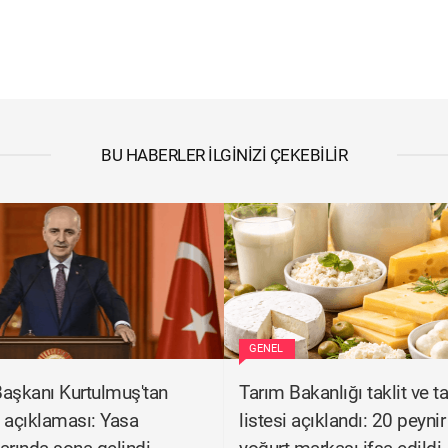
BU HABERLER İLGINIZI ÇEKEBILIR
GENEL
şkanı Kurtulmuş'tan
Tarım Bakanlığı taklit ve t
f' açıklaması: Yasa
listesi açıklandı: 20 peynir