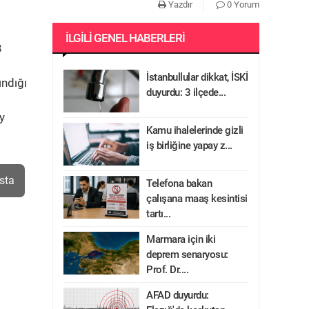
Yazdır
0 Yorum
İLGILI GENEL HABERLERI
3
İstanbullular dikkat, İSKİ
ındığı
duyurdu: 3 ilçede...
y
Kamu ihalelerinde gizli
iş birliğine yapay z...
sta
Telefona bakan
çalışana maaş kesintisi
tartı...
Marmara için iki
deprem senaryosu:
Prof. Dr....
AFAD duyurdu: