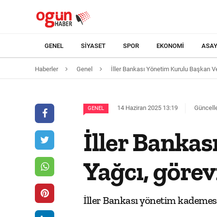
GENEL
SIYASET
SPOR
EKONOMI
ASAY
Haberler
Genel
İller Bankası Yönetim Kurulu Başkan Ve
14 Haziran 2025 13:19
Güncelle
GENEL
İller Bankas
Yağcı, görev
İller Bankası yönetim kademesi