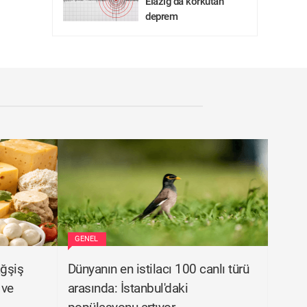
Elazığ'da korkutan
deprem
GENEL
ağşiş
Dünyanın en istilacı 100 canlı türü
 ve
arasında: İstanbul'daki