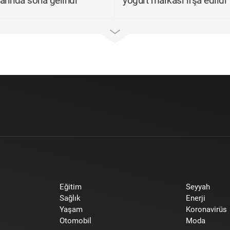
arında sona gelindi
yoğurt markası ifşa edildi
Eğitim
Seyyah
Sağlık
Enerji
Yaşam
Koronavirüs
Otomobil
Moda