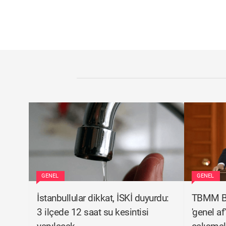
GENEL
GENEL
İstanbullular dikkat, İSKİ duyurdu:
TBMM Ba
3 ilçede 12 saat su kesintisi
'genel a