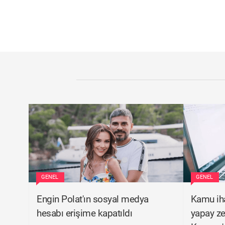
GENEL
GENEL
Engin Polat'ın sosyal medya
Kamu ihal
hesabı erişime kapatıldı
yapay z