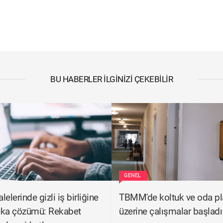
BU HABERLER İLGINIZI ÇEKEBILIR
GENEL
elerinde gizli iş birliğine
TBMM'de koltuk ve oda pla
eka çözümü: Rekabet
üzerine çalışmalar başladı