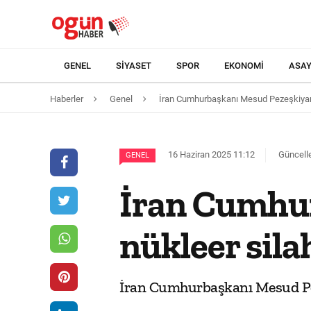
GENEL
SIYASET
SPOR
EKONOMI
ASAY
Haberler
Genel
İran Cumhurbaşkanı Mesud Pezeşkiyan, "
16 Haziran 2025 11:12
Güncelle
GENEL
İran Cumhur
nükleer sila
İran Cumhurbaşkanı Mesud Peze