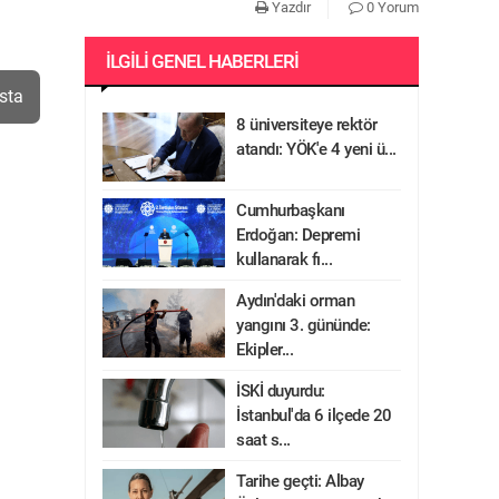
Yazdır
0 Yorum
İLGILI GENEL HABERLERI
sta
8 üniversiteye rektör
atandı: YÖK'e 4 yeni ü...
Cumhurbaşkanı
Erdoğan: Depremi
kullanarak fı...
Aydın'daki orman
yangını 3. gününde:
Ekipler...
İSKİ duyurdu:
İstanbul'da 6 ilçede 20
saat s...
Tarihe geçti: Albay