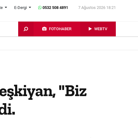
te
E-Dergi
0532 508 4891
7 Ağustos 2026 18:21
FOTOHABER
WEBTV
şkiyan, "Biz
di.