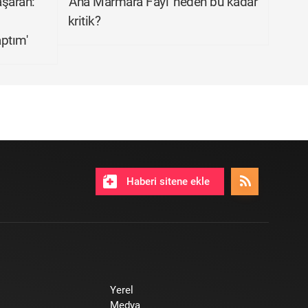
aşaran:
'Ana Marmara Fayı' neden bu kadar
kritik?
ptım'
Haberi sitene ekle
Yerel
Medya