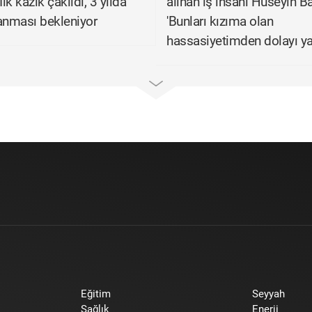
İlk kazık çakıldı, 3 yılda
alınan iş insanı Hüseyin B
nması bekleniyor
'Bunları kızıma olan
hassasiyetimden dolayı ya
Eğitim
Seyyah
Sağlık
Enerji