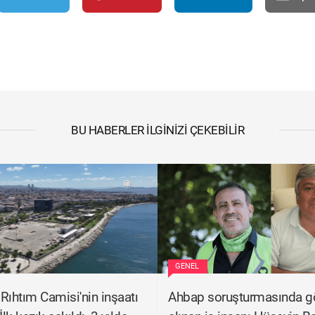
BU HABERLER İLGINIZI ÇEKEBILIR
GENEL
Rıhtım Camisi'nin inşaatı
Ahbap soruşturmasında gö