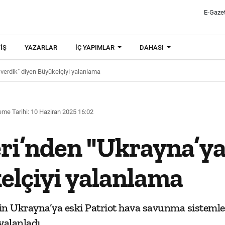
E-Gaze
IŞ
YAZARLAR
İÇ YAPIMLAR
DAHASI
t verdik" diyen Büyükelçiyi yalanlama
me Tarihi: 10 Haziran 2025 16:02
leri’nden "Ukrayna’ya
elçiyi yalanlama
ail’in Ukrayna’ya eski Patriot hava savunma sistemle
yalanladı.