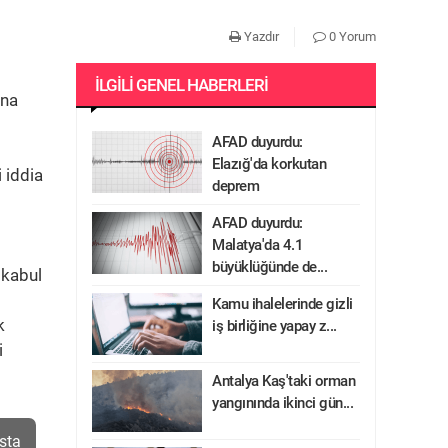
Yazdır
0 Yorum
İLGILI GENEL HABERLERI
ına
AFAD duyurdu:
Elazığ'da korkutan
 iddia
deprem
AFAD duyurdu:
Malatya'da 4.1
büyüklüğünde de...
 kabul
Kamu ihalelerinde gizli
k
iş birliğine yapay z...
i
Antalya Kaş'taki orman
yangınında ikinci gün...
sta