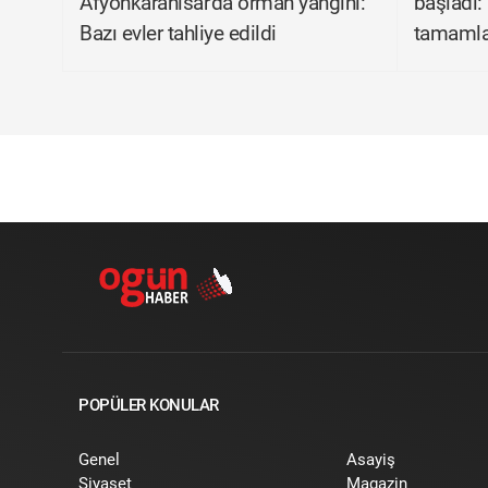
Afyonkarahisar'da orman yangını:
başladı: 
Bazı evler tahliye edildi
tamamla
POPÜLER KONULAR
Genel
Asayiş
Siyaset
Magazin