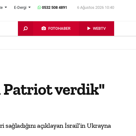
te
E-Dergi
0532 508 4891
6 Ağustos 2026 10:40
FOTOHABER
WEBTV
 Patriot verdik"
ri sağladığını açıklayan İsrail’in Ukrayna