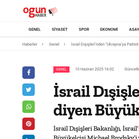
GENEL
SIYASET
SPOR
EKONOMI
ASAY
Haberler
Genel
İsrail Dışişleri’nden "Ukrayna’ya Patrio
10 Haziran 2025 16:02
Güncelle
GENEL
İsrail Dışiş
diyen Büyük
İsrail Dışişleri Bakanlığı, İsr
Büyükelçisi Michael Brodsky’i 