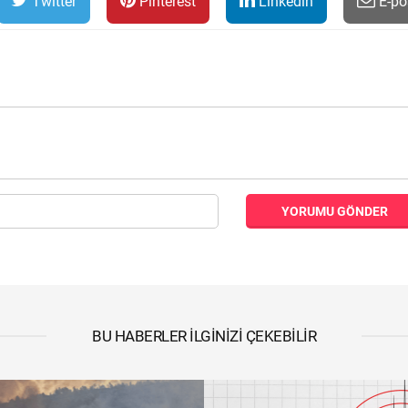
Twitter
Pinterest
Linkedin
E-po
YORUMU GÖNDER
BU HABERLER İLGINIZI ÇEKEBILIR