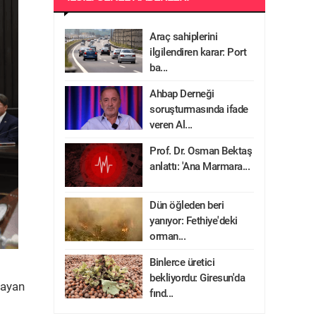
Araç sahiplerini
ilgilendiren karar: Port
ba...
Ahbap Derneği
soruşturmasında ifade
veren Al...
Prof. Dr. Osman Bektaş
anlattı: 'Ana Marmara...
Dün öğleden beri
yanıyor: Fethiye'deki
orman...
Binlerce üretici
bekliyordu: Giresun'da
layan
fınd...