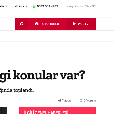
ete
E-Dergi
0532 508 4891
7 Ağustos 2026 9:32
FOTOHABER
WEBTV
i konular var?
ında toplandı.
Yazdır
0 Yorum
İLGILI GENEL HABERLERI