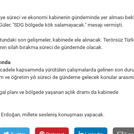
rkiye süreci ve ekonomi kabinenin gündeminde yer alması bek
Güler, "SDG bölgede kök salamayacak." mesajı vermişti.
tundaki son gelişmeler, kabinede ele alınacak. Terörsüz Türk
'nın silah bırakma süreci de gündemde olacak.
sında
ücadele kapsamında yürütülen çalışmalarda gelinen son dur
m ve öğretim yılı süreci de gündeme gelecek konular arasın
, işgal planı ve bölgede yaşanan açlık dramı da kabinede
 Erdoğan, millete sesleniş konuşması yapacak.