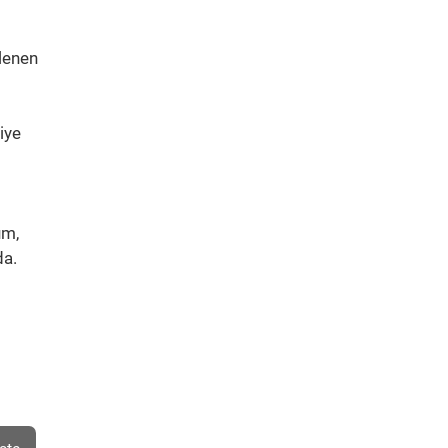
lenen
iye
um,
da.