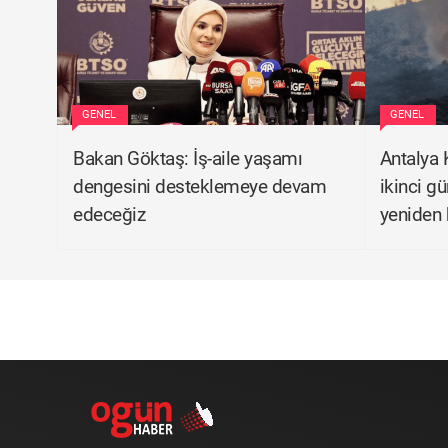
GENEL
GENEL
Bakan Göktaş: İş-aile yaşamı
Antalya 
dengesini desteklemeye devam
ikinci g
edeceğiz
yeniden 