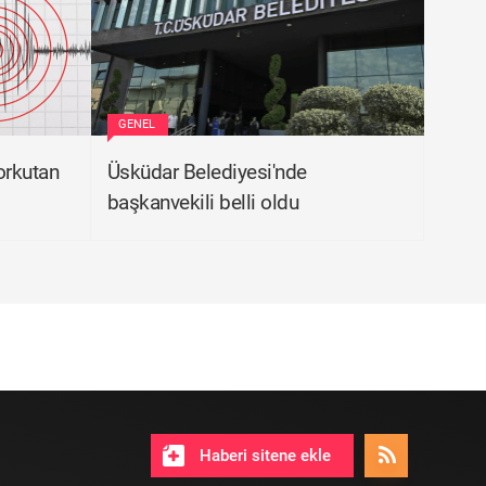
GENEL
orkutan
Üsküdar Belediyesi'nde
başkanvekili belli oldu
Haberi sitene ekle