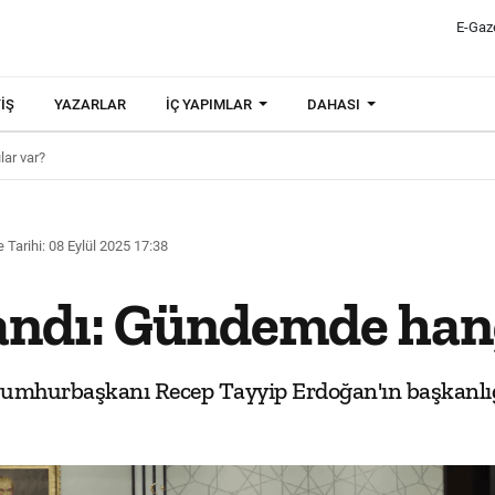
E-Gaz
IŞ
YAZARLAR
İÇ YAPIMLAR
DAHASI
ar var?
Tarihi: 08 Eylül 2025 17:38
andı: Gündemde hang
umhurbaşkanı Recep Tayyip Erdoğan'ın başkanlığ