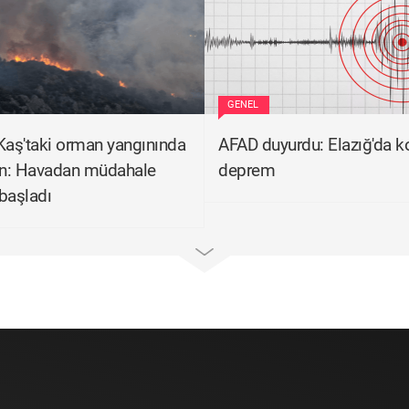
GENEL
Kaş'taki orman yangınında
AFAD duyurdu: Elazığ'da k
ün: Havadan müdahale
deprem
başladı