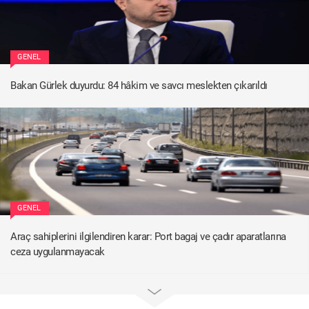
GENEL
Bakan Gürlek duyurdu: 84 hâkim ve savcı meslekten çıkarıldı
GENEL
Araç sahiplerini ilgilendiren karar: Port bagaj ve çadır aparatlarına
ceza uygulanmayacak