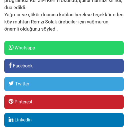
programda Kur’an-ı Kerim okundu, şükür namazı kılındı,
dua edildi.
Yağmur ve şükür duasına katılan herekse teşekkür eden
köy muhtarı Remzi Solak üreticiler için yağmurun
önemli olduğunu söyledi.
Whatsapp
Facebook
Twitter
Pinterest
Linkedin