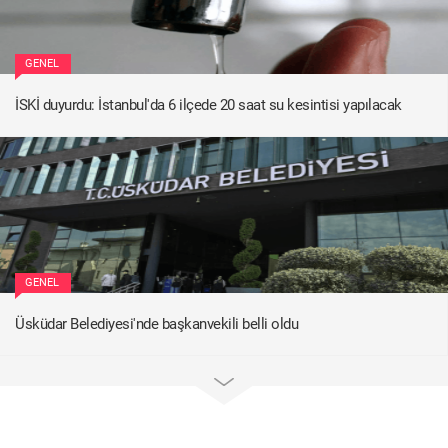
GENEL
İSKİ duyurdu: İstanbul'da 6 ilçede 20 saat su kesintisi yapılacak
GENEL
Üsküdar Belediyesi'nde başkanvekili belli oldu