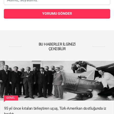
YORUMU GÖNDER
BU HABERLER İLGINIZI
ÇEKEBILIR
GENEL
95 yıl önce kıtaları birleştiren uçuş, Türk-Amerikan dostluğunda iz
bıraktı