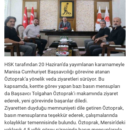
HSK tarafından 20 Haziran’da yayımlanan kararnameyle
Manisa Cumhuriyet Başsavcılığı görevine atanan
Öztoprak’a yönelik veda ziyaretleri sürüyor. Bu
kapsamda, kentte görev yapan bazı basın mensupları
da Başsavcı Tolgahan Öztoprak’ı makamında ziyaret
ederek, yeni görevinde başarılar diledi.
Ziyaretten duyduğu memnuniyeti dile getiren Öztoprak,
basın mensuplarına teşekkür ederek, çalışmalarında
kolaylıklar temennisinde bulundu. Öztoprak, Mersin’deki
yaklaşık 4.5 yıllık görev sürecinde basın mensuplarıyla