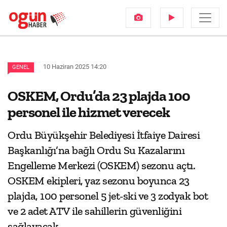
10 Haziran 2025 14:20
GENEL
OSKEM, Ordu’da 23 plajda 100
personel ile hizmet verecek
Ordu Büyükşehir Belediyesi İtfaiye Dairesi
Başkanlığı’na bağlı Ordu Su Kazalarını
Engelleme Merkezi (OSKEM) sezonu açtı.
OSKEM ekipleri, yaz sezonu boyunca 23
plajda, 100 personel 5 jet-ski ve 3 zodyak bot
ve 2 adet ATV ile sahillerin güvenliğini
sağlayacak.