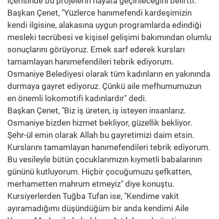
içerisinde bu projelerin hayata geçirileceğini belirtti.
Başkan Çenet, "Yüzlerce hanımefendi kardeşimizin
kendi ilgisine, alakasına uygun programlarda edindiği
mesleki tecrübesi ve kişisel gelişimi bakımından olumlu
sonuçlarını görüyoruz. Emek sarf ederek kursları
tamamlayan hanımefendileri tebrik ediyorum.
Osmaniye Belediyesi olarak tüm kadınların en yakınında
durmaya gayret ediyoruz. Çünkü aile mefhumumuzun
en önemli lokomotifi kadınlardır" dedi.
Başkan Çenet, "Biz iş üreten, iş isteyen insanlarız.
Osmaniye bizden hizmet bekliyor, güzellik bekliyor.
Şehr-ül emin olarak Allah bu gayretimizi daim etsin.
Kurslarını tamamlayan hanımefendileri tebrik ediyorum.
Bu vesileyle bütün çocuklarımızın kıymetli babalarının
gününü kutluyorum. Hiçbir çocuğumuzu şefkatten,
merhametten mahrum etmeyiz" diye konuştu.
Kursiyerlerden Tuğba Tufan ise, "Kendime vakit
ayıramadığımı düşündüğüm bir anda kendimi Aile