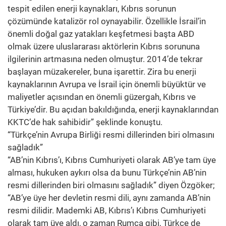
tespit edilen enerji kaynakları, Kıbrıs sorunun
çözümünde katalizör rol oynayabilir. Özellikle İsrail’in
önemli doğal gaz yatakları keşfetmesi başta ABD
olmak üzere uluslararası aktörlerin Kıbrıs sorununa
ilgilerinin artmasına neden olmuştur. 2014’de tekrar
başlayan müzakereler, buna işarettir. Zira bu enerji
kaynaklarının Avrupa ve İsrail için önemli büyüktür ve
maliyetler açısından en önemli güzergah, Kıbrıs ve
Türkiye’dir. Bu açıdan bakıldığında, enerji kaynaklarından
KKTC’de hak sahibidir” şeklinde konuştu.
“Türkçe’nin Avrupa Birliği resmi dillerinden biri olmasını
sağladık”
“AB’nin Kıbrıs’ı, Kıbrıs Cumhuriyeti olarak AB’ye tam üye
alması, hukuken aykırı olsa da bunu Türkçe’nin AB’nin
resmi dillerinden biri olmasını sağladık” diyen Özgöker;
“AB’ye üye her devletin resmi dili, aynı zamanda AB’nin
resmi dilidir. Mademki AB, Kıbrıs’ı Kıbrıs Cumhuriyeti
olarak tam üye aldı, o zaman Rumca gibi, Türkçe de