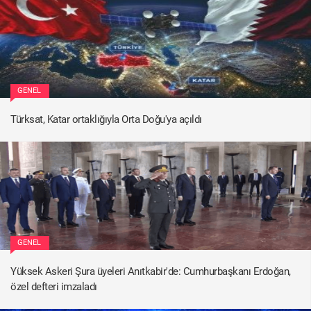
GENEL
Türksat, Katar ortaklığıyla Orta Doğu'ya açıldı
GENEL
Yüksek Askeri Şura üyeleri Anıtkabir'de: Cumhurbaşkanı Erdoğan,
özel defteri imzaladı