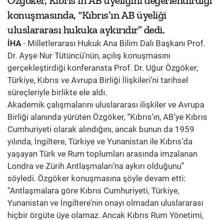
Özgöker, Kıbrıs’ın AB üyeliğini değerlendirdiği
konuşmasında, “Kıbrıs’ın AB üyeliği
uluslararası hukuka aykırıdır” dedi.
İHA
- Milletlerarası Hukuk Ana Bilim Dalı Başkanı Prof.
Dr. Ayşe Nur Tütüncü’nün, açılış konuşmasını
gerçekleştirdiği konferansta Prof. Dr. Uğur Özgöker,
Türkiye, Kıbrıs ve Avrupa Birliği İlişkileri’ni tarihsel
süreçleriyle birlikte ele aldı.
Akademik çalışmalarını uluslararası ilişkiler ve Avrupa
Birliği alanında yürüten Özgöker, “Kıbrıs’ın, AB’ye Kıbrıs
Cumhuriyeti olarak alındığını, ancak bunun da 1959
yılında, İngiltere, Türkiye ve Yunanistan ile Kıbrıs’da
yaşayan Türk ve Rum toplumları arasında imzalanan
Londra ve Zürih Antlaşmaları’na aykırı olduğunu”
söyledi. Özgöker konuşmasına şöyle devam etti:
“Antlaşmalara göre Kıbrıs Cumhuriyeti, Türkiye,
Yunanistan ve İngiltere’nin onayı olmadan uluslararası
hiçbir örgüte üye olamaz. Ancak Kıbrıs Rum Yönetimi,