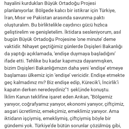
hayalini kurdukları Büyük Ortadoğu Projesi
planlanıyorlar. Bölgede kalıcı bir istikrar için Türkiye,
İran, Mısır ve Pakistan arasında savunma paktı
oluşturalım. Bu birliktelikle caydırıcı gücü hızlıca
geliştirelim ve genişletelim. İktidara sesleniyorum, asıl
bugün Büyük Ortadoğu Projesine ’one minute’ deme
vaktidir. Nihayet geçtiğimiz günlerde Dışişleri Bakanlığı
da yaptığı açıklamada, ‘endişe duymaya başladığını’
ifade etti. Tehlike bu kadar kapımıza dayanmışken,
bizim Dışişleri Bakanlığımızın daha yeni ‘endişe’ etmeye
başlaması ülkemiz için ‘endişe’ vericidir. Endişe etmekte
geç kalmadınız mı? Biz endişe edip, Kürecik’i, İncirlik’i
kapatın derken neredeydiniz"1 şekl,inde konuştu.
İklim Kanun teklifine işaret eden Arıkan, "Bölgemiz
yanıyor, coğrafyamız yanıyor, ekonomi yanıyor, çiftçimiz,
asgari ücretlimiz, emekçimiz, emeklimiz yanıyor. Ama
iktidarın işçiymiş, emekliymiş, çiftçiymiş böyle bir
gündemi yok. Türkiye’de bütün sorunlar çözülmüş gibi,