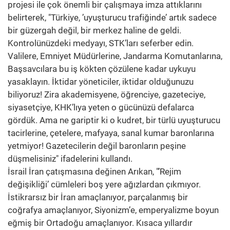
projesi ile çok önemli bir çalışmaya imza attıklarını
belirterek, "Türkiye, ’uyuşturucu trafiğinde’ artık sadece
bir güzergah değil, bir merkez haline de geldi.
Kontrolünüzdeki medyayı, STK’ları seferber edin.
Valilere, Emniyet Müdürlerine, Jandarma Komutanlarına,
Başsavcılara bu iş kökten çözülene kadar uykuyu
yasaklayın. İktidar yöneticiler, iktidar olduğunuzu
biliyoruz! Zira akademisyene, öğrenciye, gazeteciye,
siyasetçiye, KHK’lıya yeten o gücünüzü defalarca
gördük. Ama ne gariptir ki o kudret, bir türlü uyuşturucu
tacirlerine, çetelere, mafyaya, sanal kumar baronlarına
yetmiyor! Gazetecilerin değil baronların peşine
düşmelisiniz" ifadelerini kullandı.
İsrail İran çatışmasına değinen Arıkan, "’Rejim
değişikliği’ cümleleri boş yere ağızlardan çıkmıyor.
İstikrarsız bir İran amaçlanıyor, parçalanmış bir
coğrafya amaçlanıyor, Siyonizm’e, emperyalizme boyun
eğmiş bir Ortadoğu amaçlanıyor. Kısaca yıllardır