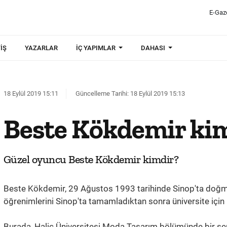
E-Gaz
IŞ
YAZARLAR
İÇ YAPIMLAR
DAHASI
18 Eylül 2019 15:11
Güncelleme Tarihi: 18 Eylül 2019 15:13
Beste Kökdemir ki
Güzel oyuncu Beste Kökdemir kimdir?
Beste Kökdemir, 29 Ağustos 1993 tarihinde Sinop'ta doğmuşt
öğrenimlerini Sinop'ta tamamladıktan sonra üniversite için İ
Burada, Haliç Üniversitesi Moda Tasarım bölümünde bir se