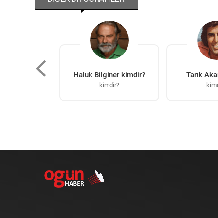
aylı kimdir?
Haluk Bilginer kimdir?
Tarık Aka
mdir?
kimdir?
kimd