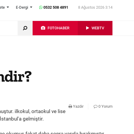
ete
E-Dergi
0532 508 4891
8 Ağustos 2026 3:14
FOTOHABER
WEBTV
mdir?
Yazdır
0 Yorum
ur. ilkokul, ortaokul ve lise
stanbul'a gelmiştir.
ne okumuş fakat daha sonra yarıda bırakmıştır.