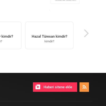
 kimdir?
Hazal Türesan kimdir?
r?
kimdir?
Haberi sitene ekle