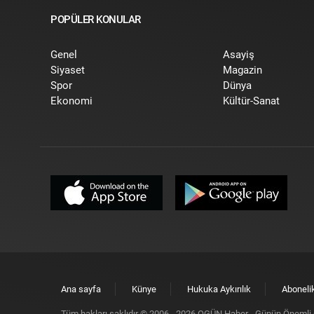
POPÜLER KONULAR
Genel
Asayiş
Siyaset
Magazin
Spor
Dünya
Ekonomi
Kültür-Sanat
Ana sayfa
Künye
Hukuka Aykırılık
Aboneli
Tüm hakları saklıdır © 2006 -
2026
OGÜN Haber - Günün Önemli G