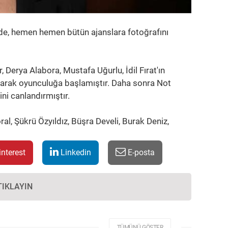
erde, hemen hemen bütün ajanslara fotoğrafını
 Derya Alabora, Mustafa Uğurlu, İdil Fırat'ın
ayarak oyunculuğa başlamıştır. Daha sonra Not
ni canlandırmıştır.
ral, Şükrü Özyıldız, Büşra Develi, Burak Deniz,
nterest
Linkedin
E-posta
TIKLAYIN
TÜMÜNÜ GÖSTER