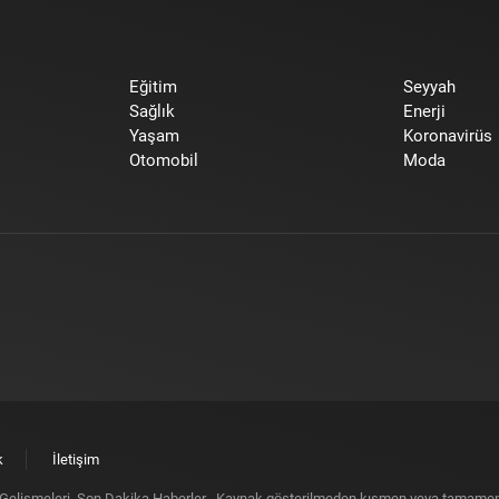
Eğitim
Seyyah
Sağlık
Enerji
Yaşam
Koronavirüs
Otomobil
Moda
k
İletişim
elişmeleri, Son Dakika Haberler
. Kaynak gösterilmeden kısmen veya tamamen