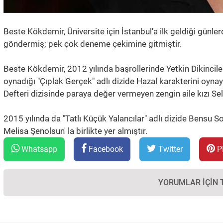
Beste Kökdemir, Üniversite için İstanbul'a ilk geldiği günl
göndermiş; pek çok deneme çekimine gitmiştir.
Beste Kökdemir, 2012 yılında başrollerinde Yetkin Dikinciler,
oynadığı "Çıplak Gerçek" adlı dizide Hazal karakterini oyn
Defteri dizisinde paraya değer vermeyen zengin aile kızı Seli
2015 yılında da "Tatlı Küçük Yalancılar" adlı dizide Bensu So
Melisa Şenolsun' la birlikte yer almıştır.
Whatsapp
Facebook
Twitter
Pi
YORUMLAR İÇIN 