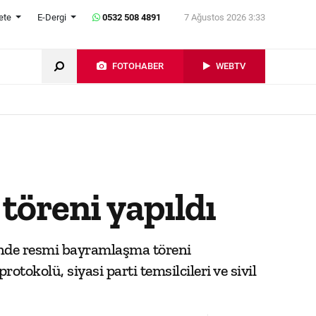
ete
E-Dergi
0532 508 4891
7 Ağustos 2026 3:33
FOTOHABER
WEBTV
öreni yapıldı
ğinde resmi bayramlaşma töreni
okolü, siyasi parti temsilcileri ve sivil