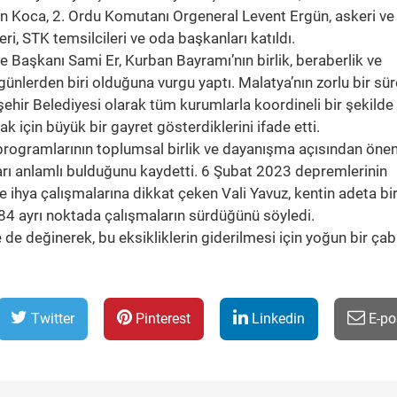
san Koca, 2. Ordu Komutanı Orgeneral Levent Ergün, askeri ve
leri, STK temsilcileri ve oda başkanları katıldı.
Başkanı Sami Er, Kurban Bayramı’nın birlik, beraberlik ve
 günlerden biri olduğuna vurgu yaptı. Malatya’nın zorlu bir sü
şehir Belediyesi olarak tüm kurumlarla koordineli bir şekilde
mak için büyük bir gayret gösterdiklerini ifade etti.
rogramlarının toplumsal birlik ve dayanışma açısından öne
arı anlamlı bulduğunu kaydetti. 6 Şubat 2023 depremlerinin
e ihya çalışmalarına dikkat çeken Vali Yavuz, kentin adeta bi
84 ayrı noktada çalışmaların sürdüğünü söyledi.
e de değinerek, bu eksikliklerin giderilmesi için yoğun bir ça
Twitter
Pinterest
Linkedin
E-po