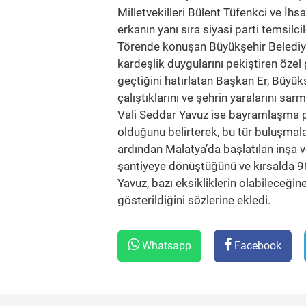
Milletvekilleri Bülent Tüfenkci ve İh
erkanın yanı sıra siyasi parti temsilci
Törende konuşan Büyükşehir Belediye 
kardeşlik duygularını pekiştiren özel
geçtiğini hatırlatan Başkan Er, Büyük
çalıştıklarını ve şehrin yaralarını sar
Vali Seddar Yavuz ise bayramlaşma p
olduğunu belirterek, bu tür buluşmal
ardından Malatya’da başlatılan inşa v
şantiyeye dönüştüğünü ve kırsalda 9
Yavuz, bazı eksikliklerin olabileceğin
gösterildiğini sözlerine ekledi.
Whatsapp
Facebook