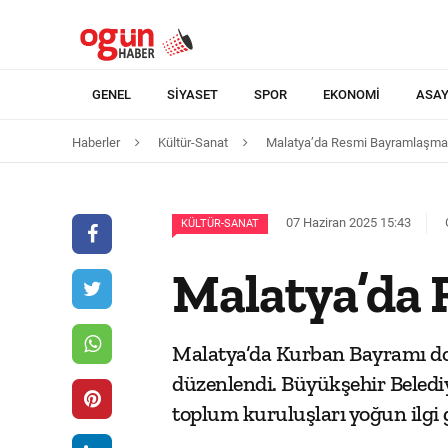
GENEL
SIYASET
SPOR
EKONOMI
ASAY
Haberler
Kültür-Sanat
Malatya’da Resmi Bayramlaşma t
07 Haziran 2025 15:43
KÜLTÜR-SANAT
Malatya’da 
Malatya’da Kurban Bayramı dola
düzenlendi. Büyükşehir Belediy
toplum kuruluşları yoğun ilgi 