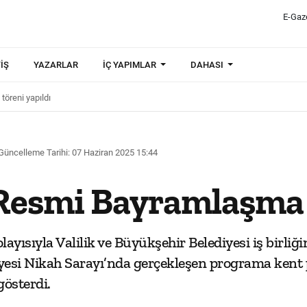
E-Gaz
IŞ
YAZARLAR
İÇ YAPIMLAR
DAHASI
öreni yapıldı
Güncelleme Tarihi: 07 Haziran 2025 15:44
Resmi Bayramlaşma t
yısıyla Valilik ve Büyükşehir Belediyesi iş birli
esi Nikah Sarayı’nda gerçekleşen programa kent prot
gösterdi.