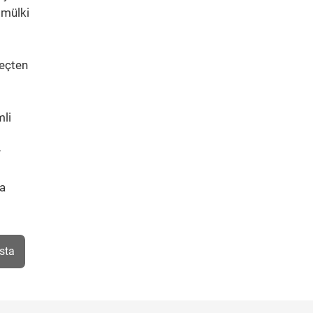
 mülki
reçten
mli
r
ba
sta