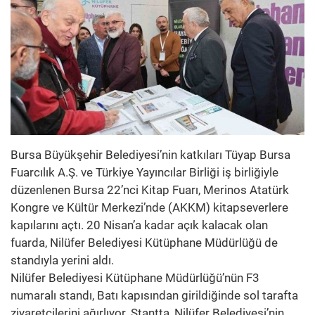
Bursa Büyükşehir Belediyesi’nin katkıları Tüyap Bursa
Fuarcılık A.Ş. ve Türkiye Yayıncılar Birliği iş birliğiyle
düzenlenen Bursa 22’nci Kitap Fuarı, Merinos Atatürk
Kongre ve Kültür Merkezi’nde (AKKM) kitapseverlere
kapılarını açtı. 20 Nisan’a kadar açık kalacak olan
fuarda, Nilüfer Belediyesi Kütüphane Müdürlüğü de
standıyla yerini aldı.
Nilüfer Belediyesi Kütüphane Müdürlüğü’nün F3
numaralı standı, Batı kapısından girildiğinde sol tarafta
ziyaretçilerini ağırlıyor. Stantta, Nilüfer Belediyesi’nin