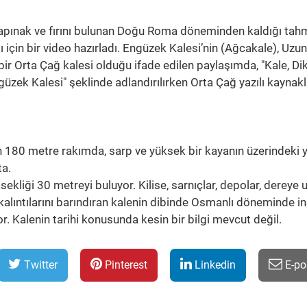
, tapınak ve fırını bulunan Doğu Roma döneminden kaldığı tah
ı için bir video hazırladı. Engüzek Kalesi’nin (Ağcakale), Uzu
 bir Orta Çağ kalesi olduğu ifade edilen paylaşımda, "Kale, Di
güzek Kalesi" şeklinde adlandırılırken Orta Çağ yazılı kaynak
n 180 metre rakımda, sarp ve yüksek bir kayanın üzerindeki 
ta.
ekliği 30 metreyi buluyor. Kilise, sarnıçlar, depolar, dereye 
ı kalıntılarını barındıran kalenin dibinde Osmanlı döneminde i
or. Kalenin tarihi konusunda kesin bir bilgi mevcut değil.
Twitter
Pinterest
Linkedin
E-po