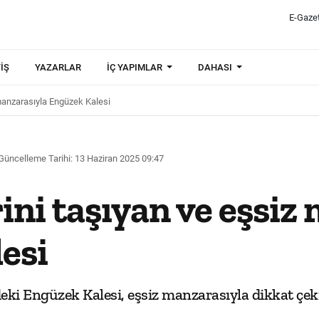
E-Gaze
IŞ
YAZARLAR
İÇ YAPIMLAR
DAHASI
z manzarasıyla Engüzek Kalesi
Güncelleme Tarihi: 13 Haziran 2025 09:47
rini taşıyan ve eşsiz
esi
ki Engüzek Kalesi, eşsiz manzarasıyla dikkat çeki