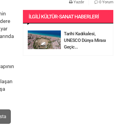
Yazdır
0 Yorum
min
İLGILI KÜLTÜR-SANAT HABERLERI
ndere
kyar
Tarihi Kadıkalesi,
larında
UNESCO Dünya Mirası
Geçic...
yapının
ulaşan
nşa
sta