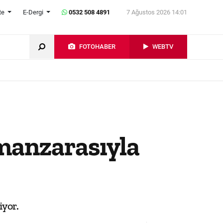
te
E-Dergi
0532 508 4891
7 Ağustos 2026 14:01
FOTOHABER
WEBTV
 manzarasıyla
yor.