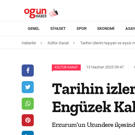
GENEL
SIYASET
SPOR
EKONOMI
ASAY
Haberler
Kültür-Sanat
Tarihin izlerini taşıyan ve eşsi
13 Haziran 2025 09:47
KÜLTÜR-SANAT
Tarihin izle
Engüzek Kal
Erzurum’un Uzundere ilçesinde