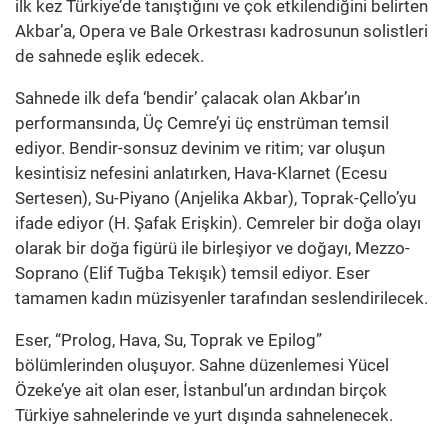
ilk kez Türkiye’de tanıştığını ve çok etkilendiğini belirten
Akbar’a, Opera ve Bale Orkestrası kadrosunun solistleri
de sahnede eşlik edecek.
Sahnede ilk defa ‘bendir’ çalacak olan Akbar’ın
performansında, Üç Cemre’yi üç enstrüman temsil
ediyor. Bendir-sonsuz devinim ve ritim; var oluşun
kesintisiz nefesini anlatırken, Hava-Klarnet (Ecesu
Sertesen), Su-Piyano (Anjelika Akbar), Toprak-Çello’yu
ifade ediyor (H. Şafak Erişkin). Cemreler bir doğa olayı
olarak bir doğa figürü ile birleşiyor ve doğayı, Mezzo-
Soprano (Elif Tuğba Tekışık) temsil ediyor. Eser
tamamen kadın müzisyenler tarafından seslendirilecek.
Eser, “Prolog, Hava, Su, Toprak ve Epilog”
bölümlerinden oluşuyor. Sahne düzenlemesi Yücel
Özeke’ye ait olan eser, İstanbul’un ardından birçok
Türkiye sahnelerinde ve yurt dışında sahnelenecek.