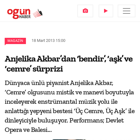
18 Mart 2013 15:00
MAGAZIN
Anjelika Akbar’dan ‘bendir’, ‘aşk’ ve
‘cemre’ sürprizi
Dünyaca ünlü piyanist Anjelika Akbar,
‘Cemre’ olgusunu mistik ve manevi boyutuyla
inceleyerek enstrümantal müzik yolu ile
anlattığı yepyeni bestesi ‘Üç Cemre, Üç Aşk’ ile
dinleyiciyle buluşuyor. Performans; Devlet
Opera ve Balesi...