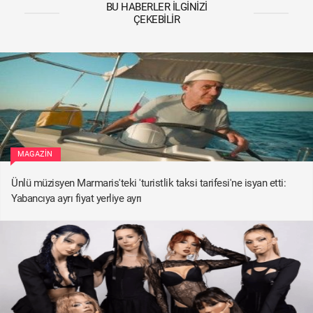
BU HABERLER İLGINIZI
ÇEKEBILIR
MAGAZIN
Ünlü müzisyen Marmaris'teki 'turistlik taksi tarifesi'ne isyan etti:
Yabancıya ayrı fiyat yerliye ayrı