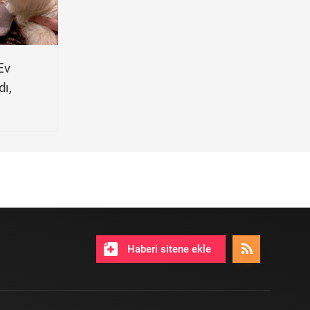
Ev
dı,
Haberi sitene ekle