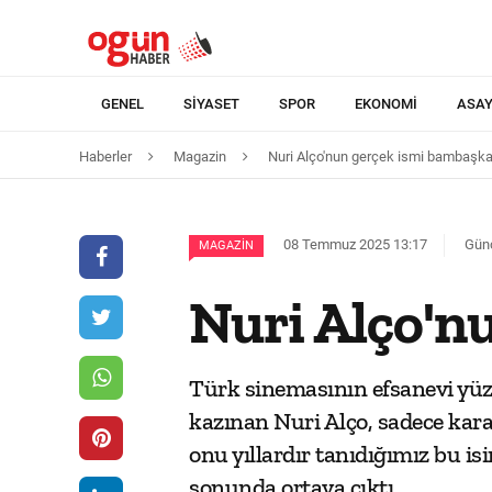
GENEL
SIYASET
SPOR
EKONOMI
ASAY
Haberler
Magazin
Nuri Alço'nun gerçek ismi bambaşka 
08 Temmuz 2025 13:17
Günc
MAGAZIN
Nuri Alço'n
Türk sinemasının efsanevi yüzl
kazınan Nuri Alço, sadece kara
onu yıllardır tanıdığımız bu 
sonunda ortaya çıktı.