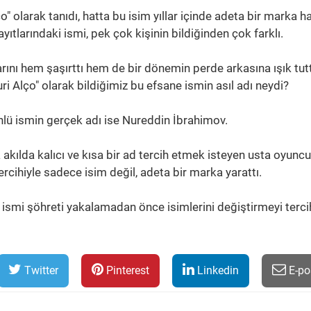
o" olarak tanıdı, hatta bu isim yıllar içinde adeta bir marka ha
ıtlarındaki ismi, pek çok kişinin bildiğinden çok farklı.
rını hem şaşırttı hem de bir dönemin perde arkasına ışık tut
Nuri Alço" olarak bildiğimiz bu efsane ismin asıl adı neydi?
nlü ismin gerçek adı ise Nureddin İbrahimov.
kılda kalıcı ve kısa bir ad tercih etmek isteyen usta oyuncu,
rcihiyle sadece isim değil, adeta bir marka yarattı.
 ismi şöhreti yakalamadan önce isimlerini değiştirmeyi terci
Twitter
Pinterest
Linkedin
E-po