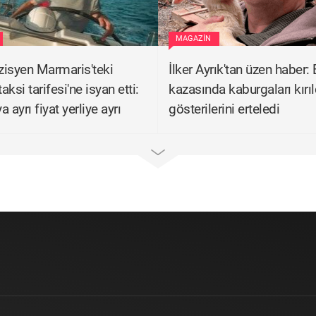
MAGAZIN
isyen Marmaris'teki
İlker Ayrık'tan üzen haber: 
 taksi tarifesi'ne isyan etti:
kazasında kaburgaları kırıl
 ayrı fiyat yerliye ayrı
gösterilerini erteledi