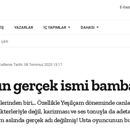
E-Gaz
IŞ
YAZARLAR
İÇ YAPIMLAR
DAHASI
çıktı
elleme Tarihi: 08 Temmuz 2025 13:17
un gerçek ismi bamba
erinden biri… Özellikle Yeşilçam döneminde canlan
kterleriyle değil, karizması ve ses tonuyla da adet
isim aslında gerçek adı değilmiş! Usta oyuncunun 