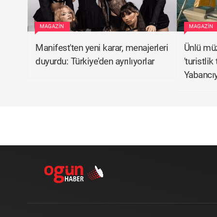
MAGAZIN
MAGAZIN
Manifest'ten yeni karar, menajerleri
Ünlü müz
duyurdu: Türkiye'den ayrılıyorlar
'turistlik
Yabancıya