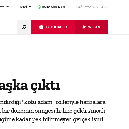
ete
E-Dergi
0532 508 4891
7 Ağustos 2026 4:39
FOTOHABER
WEBTV
şka çıktı
dırdığı "kötü adam" rolleriyle hafızalara
a bir dönemin simgesi haline geldi. Ancak
bugüne kadar pek bilinmeyen gerçek ismi