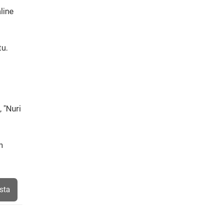
line
tu.
 "Nuri
h
sta