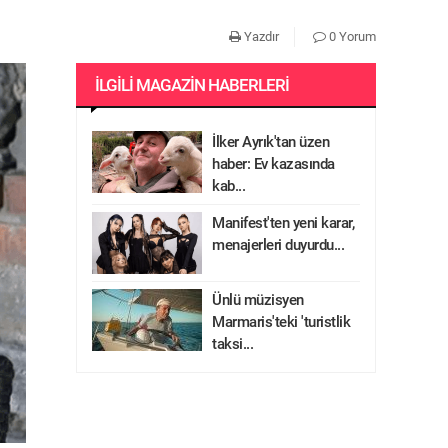
Yazdır
0 Yorum
İLGILI MAGAZIN HABERLERI
İlker Ayrık'tan üzen
haber: Ev kazasında
kab...
Manifest'ten yeni karar,
menajerleri duyurdu...
Ünlü müzisyen
Marmaris'teki 'turistlik
taksi...