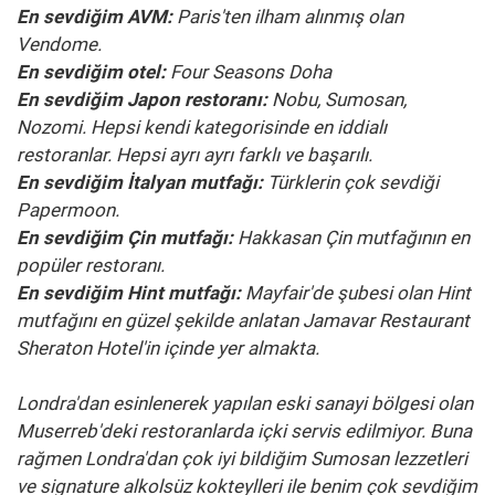
En sevdiğim AVM:
Paris'ten ilham alınmış olan
Vendome.
En sevdiğim otel:
Four Seasons Doha
En sevdiğim Japon restoranı:
Nobu, Sumosan,
Nozomi. Hepsi kendi kategorisinde en iddialı
restoranlar. Hepsi ayrı ayrı farklı ve başarılı.
En sevdiğim İtalyan mutfağı:
Türklerin çok sevdiği
Papermoon.
En sevdiğim Çin mutfağı:
Hakkasan Çin mutfağının en
popüler restoranı.
En sevdiğim Hint mutfağı:
Mayfair'de şubesi olan Hint
mutfağını en güzel şekilde anlatan Jamavar Restaurant
Sheraton Hotel'in içinde yer almakta.
Londra'dan esinlenerek yapılan eski sanayi bölgesi olan
Muserreb'deki restoranlarda içki servis edilmiyor. Buna
rağmen Londra'dan çok iyi bildiğim Sumosan lezzetleri
ve signature alkolsüz kokteylleri ile benim çok sevdiğim