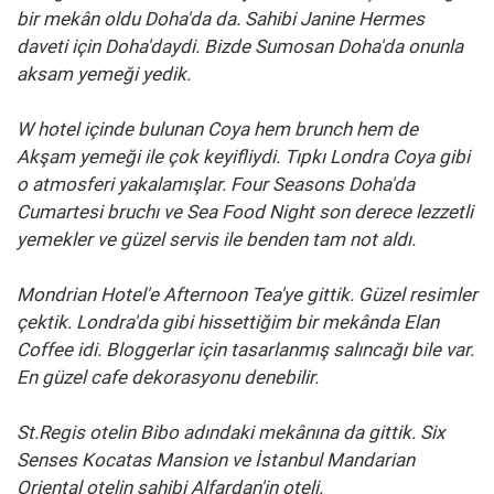
bir mekân oldu Doha'da da. Sahibi Janine Hermes
daveti için Doha'daydi. Bizde Sumosan Doha'da onunla
aksam yemeği yedik.
W hotel içinde bulunan Coya hem brunch hem de
Akşam yemeği ile çok keyifliydi. Tıpkı Londra Coya gibi
o atmosferi yakalamışlar. Four Seasons Doha'da
Cumartesi bruchı ve Sea Food Night son derece lezzetli
yemekler ve güzel servis ile benden tam not aldı.
Mondrian Hotel'e Afternoon Tea'ye gittik.
Güzel resimler
çektik.
Londra'da gibi hissettiğim bir mekânda Elan
Coffee idi. Bloggerlar için tasarlanmış salıncağı bile var.
En güzel cafe dekorasyonu denebilir.
St.Regis otelin Bibo adındaki mekânına da gittik. Six
Senses Kocatas Mansion ve İstanbul Mandarian
Oriental otelin sahibi Alfardan'in oteli.