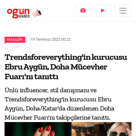
19 Temmuz 2022 00:22
MAGAZIN
Trendsforeverything'in kurucusu
Ebru Aygün, Doha Mücevher
Fuarı'nı tanıttı
Ünlü influencer, stil danışmanı ve
Trendsforeverything'in kurucusu Ebru
Aygün, Doha/Katar'da düzenlenen Doha
Mücevher Fuarı'nı takipçilerine tanıttı.