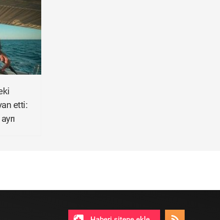
eki
yan etti:
 ayrı
Haberi sitene ekle