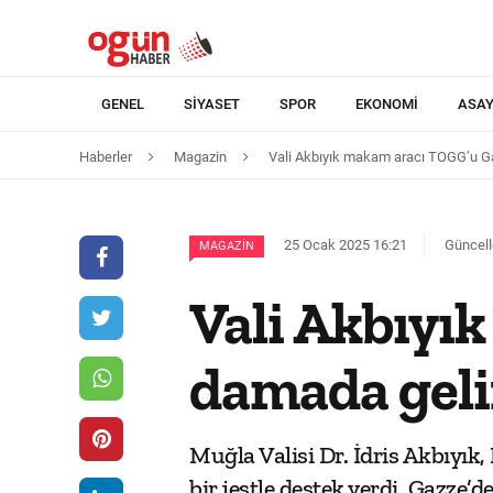
GENEL
SIYASET
SPOR
EKONOMI
ASAY
Haberler
Magazin
Vali Akbıyık makam aracı TOGG’u Gaz
25 Ocak 2025 16:21
Güncell
MAGAZIN
Vali Akbıyı
damada gelin
Muğla Valisi Dr. İdris Akbıyık
bir jestle destek verdi. Gazze’