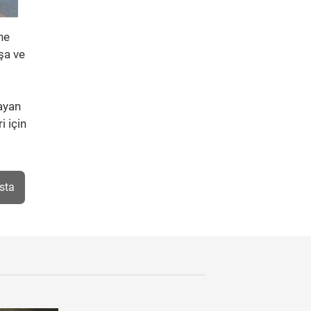
ne
şa ve
ayan
i için
sta