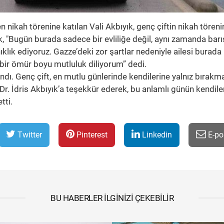
ikah törenine katılan Vali Akbıyık, genç çiftin nikah töreni
, "Bugün burada sadece bir evliliğe değil, aynı zamanda barı
klık ediyoruz. Gazze’deki zor şartlar nedeniyle ailesi burada
ir ömür boyu mutluluk diliyorum” dedi.
dı. Genç çift, en mutlu günlerinde kendilerine yalnız bırakm
Dr. İdris Akbıyık’a teşekkür ederek, bu anlamlı günün kendiler
tti.
Twitter
Pinterest
Linkedin
E-po
BU HABERLER İLGINIZI ÇEKEBILIR