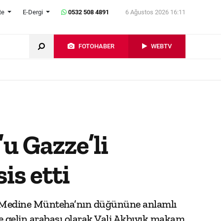
te
E-Dergi
0532 508 4891
6 Ağustos 2026 16:11
FOTOHABER
WEBTV
u Gazze’li
is etti
izli Medine Münteha’nın düğününe anlamlı
fte gelin arabası olarak Vali Akbıyık makam