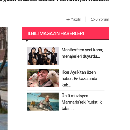
Yazdır
0 Yorum
İLGILI MAGAZIN HABERLERI
Manifest'ten yeni karar,
menajerleri duyurdu...
İlker Ayrık'tan üzen
haber: Ev kazasında
kab...
Ünlü müzisyen
Marmaris'teki 'turistlik
taksi...