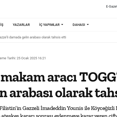
E-Gaze
IŞ
YAZARLAR
İÇ YAPIMLAR
DAHASI
ze’li damada gelin arabası olarak tahsis etti
eme Tarihi: 25 Ocak 2025 16:21
k makam aracı TOGG’
 arabası olarak tahs
, Filistin’in Gazzeli İmadeddin Younis ile Köyceğ
de ateşkes kararı sonrası evlenmeye karar veren çi