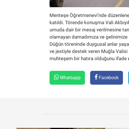
Menteşe Öğretmenevi’nde düzenlenen n
katıldı. Törende konuşma Vali Akbıyık
umuda dair bir mesaj verilmesine tanı
olamayan damadımıza ve gelinimize b
Düğün töreninde duygusal anlar yaşan
ve jestiyle destek veren Muğla Valisi 
muhteşem bir hatıra olduğunu ifade e
Whatsapp
Facebook