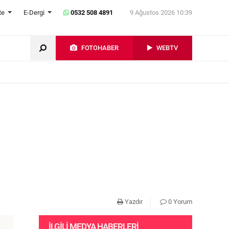
te
E-Dergi
0532 508 4891
9 Ağustos 2026 10:39
FOTOHABER
WEBTV
Yazdır
0 Yorum
İLGILI MEDYA HABERLERI