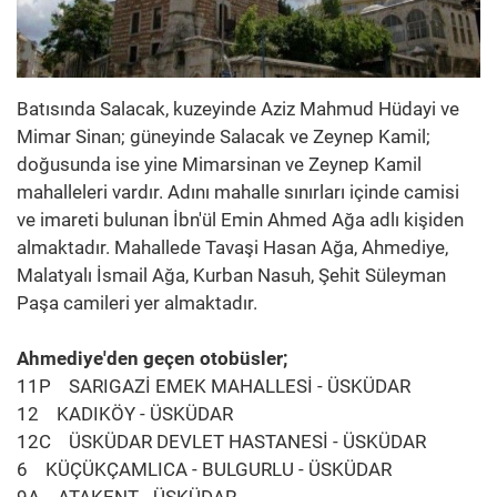
Batısında Salacak, kuzeyinde Aziz Mahmud Hüdayi ve
Mimar Sinan; güneyinde Salacak ve Zeynep Kamil;
doğusunda ise yine Mimarsinan ve Zeynep Kamil
mahalleleri vardır. Adını mahalle sınırları içinde camisi
ve imareti bulunan İbn'ül Emin Ahmed Ağa adlı kişiden
almaktadır. Mahallede Tavaşi Hasan Ağa, Ahmediye,
Malatyalı İsmail Ağa, Kurban Nasuh, Şehit Süleyman
Paşa camileri yer almaktadır.
Ahmediye'den geçen otobüsler;
11P SARIGAZİ EMEK MAHALLESİ - ÜSKÜDAR
12 KADIKÖY - ÜSKÜDAR
12C ÜSKÜDAR DEVLET HASTANESİ - ÜSKÜDAR
6 KÜÇÜKÇAMLICA - BULGURLU - ÜSKÜDAR
9A ATAKENT - ÜSKÜDAR