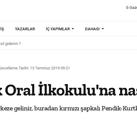
E-Gaz
IŞ
YAZARLAR
İÇ YAPIMLAR
DAHASI
sıl giderim ?
üncelleme Tarihi: 13 Temmuz 2019 09:21
Oral İlkokulu'na nas
keze gelinir, buradan kırmızı şapkalı Pendik-Kurtk