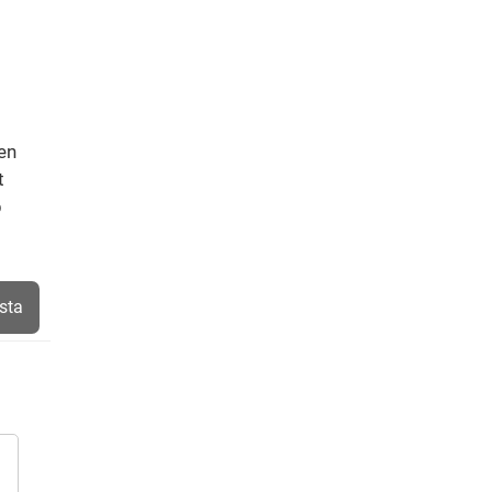
en
t
p
sta