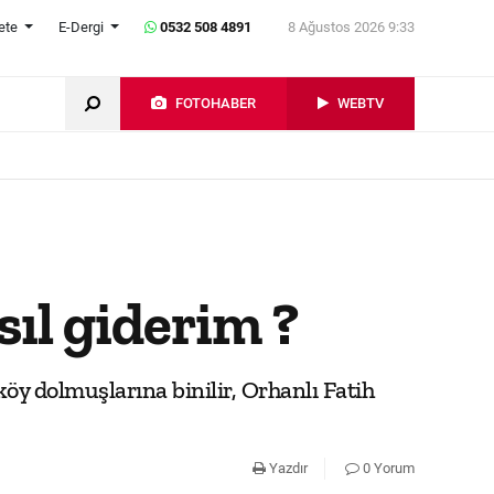
ete
E-Dergi
0532 508 4891
8 Ağustos 2026 9:33
FOTOHABER
WEBTV
ıl giderim ?
öy dolmuşlarına binilir, Orhanlı Fatih
Yazdır
0 Yorum