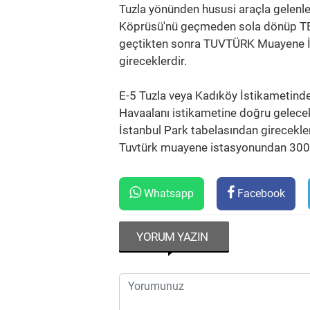
Tuzla yönünden hususi araçla gelenle
Köprüsü'nü geçmeden sola dönüp TE
geçtikten sonra TUVTÜRK Muayene İ
gireceklerdir.
E-5 Tuzla veya Kadıköy İstikametind
Havaalanı istikametine doğru gelece
İstanbul Park tabelasından girecekler
Tuvtürk muayene istasyonundan 300 m
Whatsapp
Facebook
YORUM YAZIN