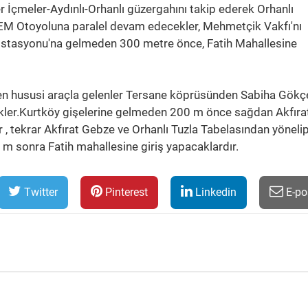
r İçmeler-Aydınlı-Orhanlı güzergahını takip ederek Orhanlı
M Otoyoluna paralel devam edecekler, Mehmetçik Vakfı'nı
stasyonu'na gelmeden 300 metre önce, Fatih Mahallesine
en hususi araçla gelenler Tersane köprüsünden Sabiha Gökç
kler.Kurtköy gişelerine gelmeden 200 m önce sağdan Akfıra
 , tekrar Akfırat Gebze ve Orhanlı Tuzla Tabelasından yöneli
 sonra Fatih mahallesine giriş yapacaklardır.
Twitter
Pinterest
Linkedin
E-po