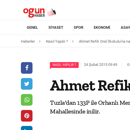
GENEL
SIYASET
SPOR
EKONOMI
ASAY
Haberler
Nasıl Yapılır ?
Ahmet Refik Oral İlkokulu'na na
24 Şubat 2015 09:49
G
NASIL YAPILIR ?
Ahmet Refik 
Tuzla'dan 133P ile Orhanlı Mer
Mahallesinde inilir.