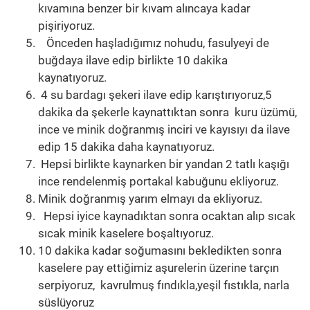
kıvamına benzer bir kıvam alıncaya kadar
pişiriyoruz.
Önceden haşladığımız nohudu, fasulyeyi de
buğdaya ilave edip birlikte 10 dakika
kaynatıyoruz.
4 su bardagı şekeri ilave edip karıştırıyoruz,5
dakika da şekerle kaynattıktan sonra kuru üzümü,
ince ve minik doğranmış inciri ve kayısıyı da ilave
edip 15 dakika daha kaynatıyoruz.
Hepsi birlikte kaynarken bir yandan 2 tatlı kaşığı
ince rendelenmiş portakal kabuğunu ekliyoruz.
Minik doğranmış yarım elmayı da ekliyoruz.
Hepsi iyice kaynadıktan sonra ocaktan alıp sıcak
sıcak minik kaselere boşaltıyoruz.
10 dakika kadar soğumasını bekledikten sonra
kaselere pay ettiğimiz aşurelerin üzerine tarçın
serpiyoruz, kavrulmuş fındıkla,yeşil fıstıkla, narla
süslüyoruz