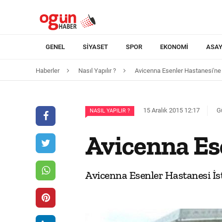
GENEL
SIYASET
SPOR
EKONOMI
ASAY
Haberler
Nasıl Yapılır ?
Avicenna Esenler Hastanesi'ne 
15 Aralık 2015 12:17
G
NASIL YAPILIR ?
Avicenna Ese
Avicenna Esenler Hastanesi İsta