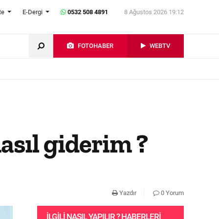
te
E-Dergi
0532 508 4891
8 Ağustos 2026 19:12
FOTOHABER
WEBTV
asıl giderim ?
Yazdır
0 Yorum
İLGILI NASIL YAPILIR ? HABERLERI