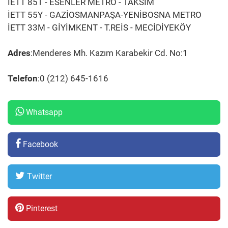
İETT 85T - ESENLER METRO - TAKSİM
İETT 55Y - GAZİOSMANPAŞA-YENİBOSNA METRO
İETT 33M - GİYİMKENT - T.REİS - MECİDİYEKÖY
Adres
:Menderes Mh. Kazım Karabekir Cd. No:1
Telefon
:0 (212) 645-1616
Whatsapp
Facebook
Twitter
Pinterest