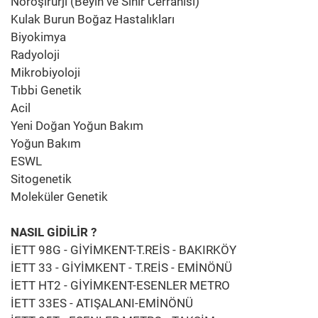
Nöroşirurji (Beyin ve Sinir Cerrahisi)
Kulak Burun Boğaz Hastalıkları
Biyokimya
Radyoloji
Mikrobiyoloji
Tıbbi Genetik
Acil
Yeni Doğan Yoğun Bakım
Yoğun Bakım
ESWL
Sitogenetik
Moleküler Genetik
NASIL GİDİLİR ?
İETT 98G - GİYİMKENT-T.REİS - BAKIRKÖY
İETT 33 - GİYİMKENT - T.REİS - EMİNÖNÜ
İETT HT2 - GİYİMKENT-ESENLER METRO
İETT 33ES - ATIŞALANI-EMİNÖNÜ