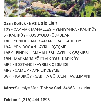
Ozan Koltuk
-
NASIL GİDİLİR ?
13Y - ÇAKMAK MAHALLESI - YENISAHRA - KADIKÖY
5 - KADIKÖY - KOŞUYOLU - ÜSKÜDAR
18E - YENIDOĞAN - SAMANDIRA - KADIKÖY
19A - YENIDOĞAN - AYRILIKÇEŞME
19FK - FINDIKLI MAHALLESI - AYRILIK ÇEŞMESI
19H - MARMARA EĞITIM KÖYÜ - KADIKÖY
MR2 - BOSTANCI - AYRILIK ÇEŞMESI
MR9 - ÇAMLIK - AYRILIKÇEŞME
SG-1 - KADIKÖY - SABIHA GÖKÇEN HAVALIMANI
Adres
:Selimiye Mah. Tıbbiye Cad. 34668 Üsküdar
Telefon
:0 (216) 444-1898