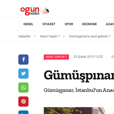
GENEL
SIYASET
SPOR
EKONOMI
ASAY
Haberler
Nasıl Yapılır ?
Gümüşpınar'a nasıl giderim ?
23 Şubat 2015 12:52
G
NASIL YAPILIR ?
Gümüşpınar'
Gümüşpınar, İstanbul'un Anado