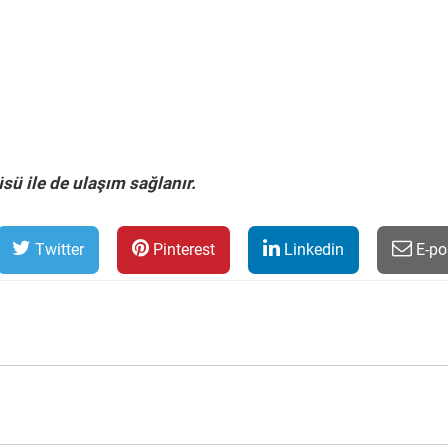
ü ile de ulaşım sağlanır.
Twitter
Pinterest
Linkedin
E-po