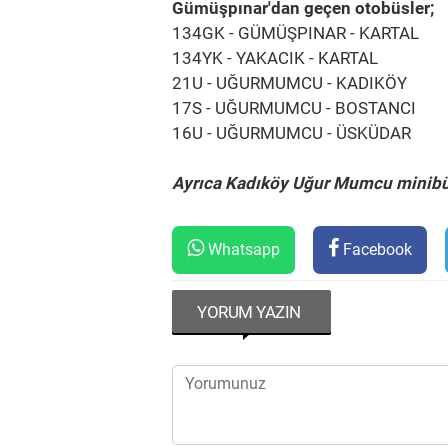
Gümüşpınar'dan geçen otobüsler;
134GK - GÜMÜŞPINAR - KARTAL
134YK - YAKACIK - KARTAL
21U - UĞURMUMCU - KADIKÖY
17S - UĞURMUMCU - BOSTANCI
16U - UĞURMUMCU - ÜSKÜDAR
Ayrıca Kadıköy Uğur Mumcu minibüs
Whatsapp
Facebook
YORUM YAZIN