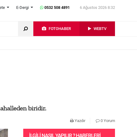
ete
E-Dergi
0532 508 4891
6 Ağustos 2026 8:32
FOTOHABER
WEBTV
halleden biridir.
Yazdır
0 Yorum
İLGILI NASIL YAPILIR ? HABERLERI