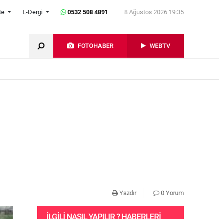
te
E-Dergi
0532 508 4891
8 Ağustos 2026 19:35
FOTOHABER
WEBTV
Yazdır
0 Yorum
İLGILI NASIL YAPILIR ? HABERLERI