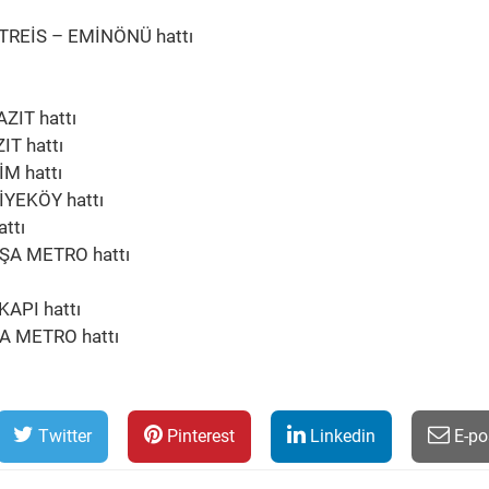
REİS – EMİNÖNÜ hattı
IT hattı
T hattı
M hattı
YEKÖY hattı
ttı
A METRO hattı
API hattı
 METRO hattı
Twitter
Pinterest
Linkedin
E-po