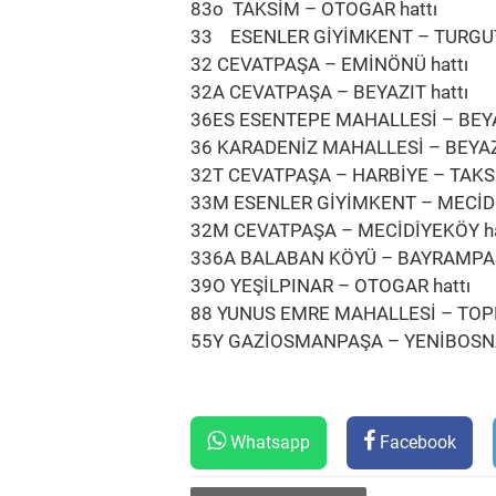
83o TAKSİM – OTOGAR hattı
33 ESENLER GİYİMKENT – TURGUT
32 CEVATPAŞA – EMİNÖNÜ hattı
32A CEVATPAŞA – BEYAZIT hattı
36ES ESENTEPE MAHALLESİ – BEYAZ
36 KARADENİZ MAHALLESİ – BEYAZI
32T CEVATPAŞA – HARBİYE – TAKSİ
33M ESENLER GİYİMKENT – MECİDİ
32M CEVATPAŞA – MECİDİYEKÖY ha
336A BALABAN KÖYÜ – BAYRAMPAŞ
39O YEŞİLPINAR – OTOGAR hattı
88 YUNUS EMRE MAHALLESİ – TOPK
55Y GAZİOSMANPAŞA – YENİBOSNA
Whatsapp
Facebook