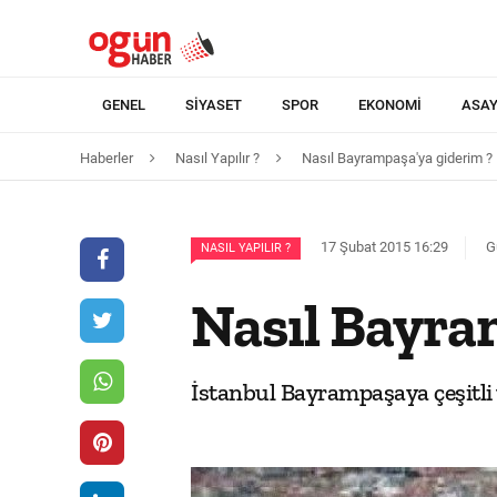
GENEL
SIYASET
SPOR
EKONOMI
ASAY
Haberler
Nasıl Yapılır ?
Nasıl Bayrampaşa'ya giderim ?
17 Şubat 2015 16:29
G
NASIL YAPILIR ?
Nasıl Bayra
İstanbul Bayrampaşaya çeşitli 