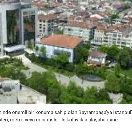
eminde önemli bir konuma sahip olan Bayrampaşa'ya İstanbul'
eri, metro veya minibüsler ile kolaylıkla ulaşabilirsiniz.