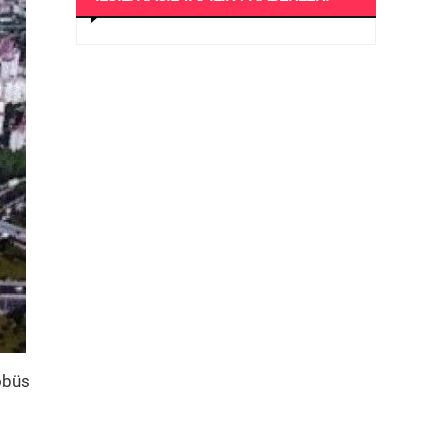
robüs