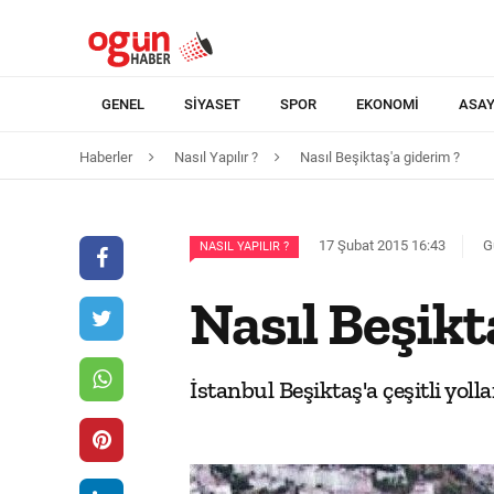
GENEL
SIYASET
SPOR
EKONOMI
ASAY
Haberler
Nasıl Yapılır ?
Nasıl Beşiktaş'a giderim ?
17 Şubat 2015 16:43
G
NASIL YAPILIR ?
Nasıl Beşikt
İstanbul Beşiktaş'a çeşitli yolla