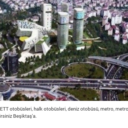
 İETT otobüsleri, halk otobüsleri, deniz otobüsü, metro, met
irsiniz Beşiktaş'a.