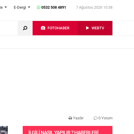
te
E-Dergi
0532 508 4891
7 Ağustos 2026 10:38
FOTOHABER
WEBTV
Yazdır
0 Yorum
İLGILI NASIL YAPILIR ? HABERLERI