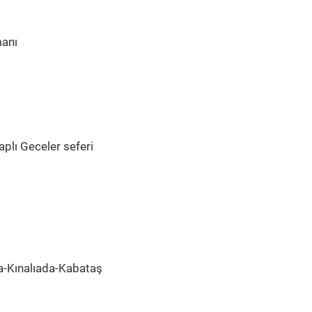
manı
plı Geceler seferi
-Kınalıada-Kabataş