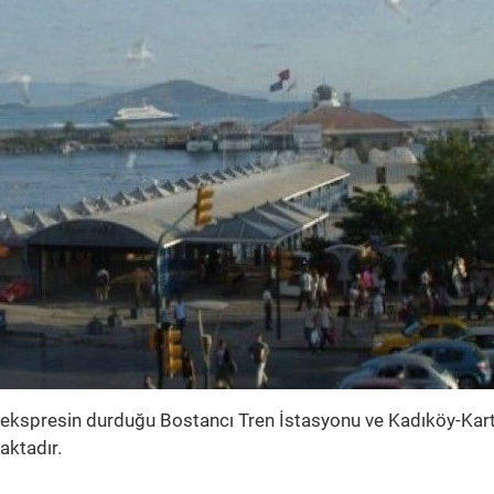
r ekspresin durduğu Bostancı Tren İstasyonu ve Kadıköy-Kart
aktadır.