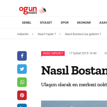
GENEL
SIYASET
SPOR
EKONOMI
ASAY
Haberler
Nasıl Yapılır ?
Nasıl Bostancı'ya giderim ?
17 Şubat 2015 16:40
G
NASIL YAPILIR ?
Nasıl Bostan
Ulaşım olarak en merkezi nokta