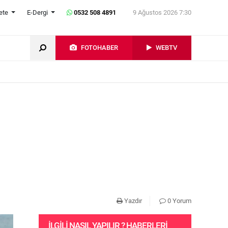
ete
E-Dergi
0532 508 4891
9 Ağustos 2026 7:30
FOTOHABER
WEBTV
Yazdır
0 Yorum
İLGILI NASIL YAPILIR ? HABERLERI