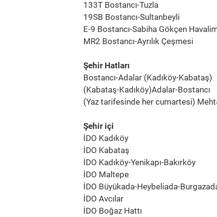
133T Bostancı-Tuzla
19SB Bostancı-Sultanbeyli
E-9 Bostancı-Sabiha Gökçen Havali
MR2 Bostancı-Ayrılık Çeşmesi
Şehir Hatları
Bostancı-Adalar (Kadıköy-Kabataş)
(Kabataş-Kadıköy)Adalar-Bostancı
(Yaz tarifesinde her cumartesi) Mehta
Şehir içi
İDO Kadıköy
İDO Kabataş
İDO Kadıköy-Yenikapı-Bakırköy
İDO Maltepe
İDO Büyükada-Heybeliada-Burgazada
İDO Avcılar
İDO Boğaz Hattı