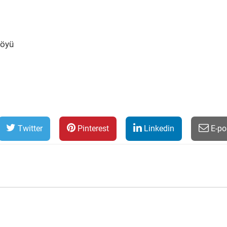
Köyü
Twitter
Pinterest
Linkedin
E-po