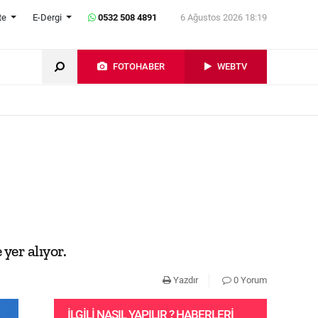
te
E-Dergi
0532 508 4891
6 Ağustos 2026 18:19
FOTOHABER
WEBTV
yer alıyor.
Yazdır
0 Yorum
İLGILI NASIL YAPILIR ? HABERLERI