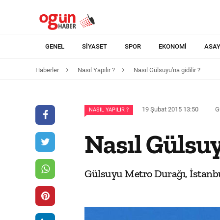
GENEL
SIYASET
SPOR
EKONOMI
ASAY
Haberler
Nasıl Yapılır ?
Nasıl Gülsuyu'na gidilir ?
19 Şubat 2015 13:50
G
NASIL YAPILIR ?
Nasıl Gülsuy
Gülsuyu Metro Durağı, İstanbul