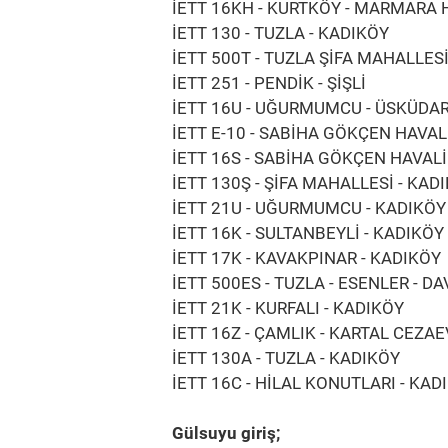
İETT 16KH - KURTKÖY - MARMARA 
İETT 130 - TUZLA - KADIKÖY
İETT 500T - TUZLA ŞİFA MAHALLESİ
İETT 251 - PENDİK - ŞİŞLİ
İETT 16U - UĞURMUMCU - ÜSKÜDA
İETT E-10 - SABİHA GÖKÇEN HAVAL
İETT 16S - SABİHA GÖKÇEN HAVAL
İETT 130Ş - ŞİFA MAHALLESİ - KAD
İETT 21U - UĞURMUMCU - KADIKÖY
İETT 16K - SULTANBEYLİ - KADIKÖY
İETT 17K - KAVAKPINAR - KADIKÖY
İETT 500ES - TUZLA - ESENLER - 
İETT 21K - KURFALI - KADIKÖY
İETT 16Z - ÇAMLIK - KARTAL CEZAE
İETT 130A - TUZLA - KADIKÖY
İETT 16C - HİLAL KONUTLARI - KAD
Gülsuyu giriş;