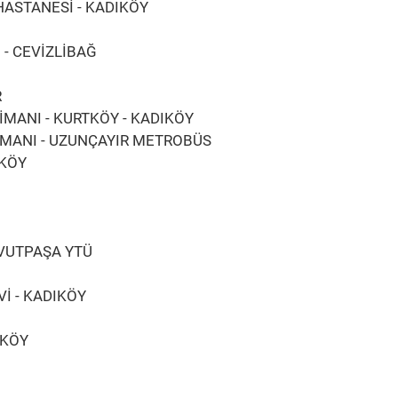
HASTANESİ - KADIKÖY
 - CEVİZLİBAĞ
R
İMANI - KURTKÖY - KADIKÖY
İMANI - UZUNÇAYIR METROBÜS
IKÖY
DAVUTPAŞA YTÜ
Vİ - KADIKÖY
IKÖY