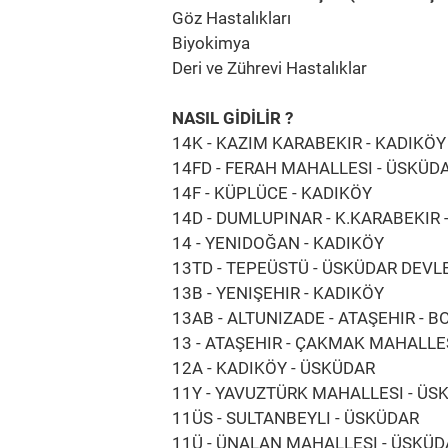
Göz Hastalıkları
Biyokimya
Deri ve Zührevi Hastalıklar
NASIL GİDİLİR ?
14K - KAZIM KARABEKIR - KADIKÖY
14FD - FERAH MAHALLESI - ÜSKÜD
14F - KÜPLÜCE - KADIKÖY
14D - DUMLUPINAR - K.KARABEKIR 
14 - YENIDOĞAN - KADIKÖY
13TD - TEPEÜSTÜ - ÜSKÜDAR DEVL
13B - YENIŞEHIR - KADIKÖY
13AB - ALTUNIZADE - ATAŞEHIR - 
13 - ATAŞEHIR - ÇAKMAK MAHALLES
12A - KADIKÖY - ÜSKÜDAR
11Y - YAVUZTÜRK MAHALLESI - ÜS
11ÜS - SULTANBEYLI - ÜSKÜDAR
11Ü - ÜNALAN MAHALLESI - ÜSKÜD