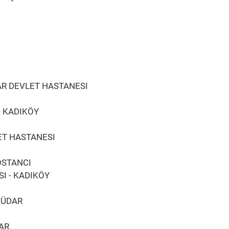
AR DEVLET HASTANESI
- KADIKÖY
ET HASTANESI
BOSTANCI
I - KADIKÖY
KÜDAR
AR