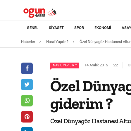
GENEL
SIYASET
SPOR
EKONOMI
ASAY
Haberler
Nasıl Yapılır ?
Özel Dünyagöz Hastanesi Altuni
14 Aralık 2015 11:22
G
NASIL YAPILIR ?
Özel Dünyag
giderim ?
Özel Dünyagöz Hastanesi Altuni