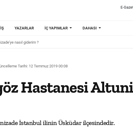
E-Gaze
IŞ
YAZARLAR
İÇ YAPIMLAR
DAHASI
zade'ye nasıl giderim ?
üncelleme Tarihi: 12 Temmuz 2019 00:08
öz Hastanesi Altuni
zade İstanbul ilinin Üsküdar ilçesindedir.