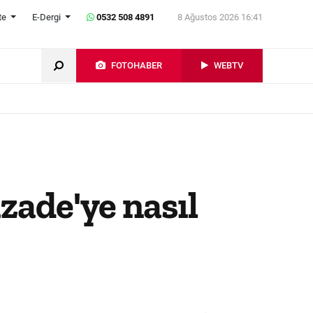
te
E-Dergi
0532 508 4891
8 Ağustos 2026 16:41
FOTOHABER
WEBTV
zade'ye nasıl