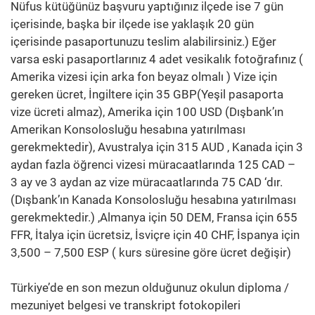
Nüfus kütüğünüz başvuru yaptığınız ilçede ise 7 gün
içerisinde, başka bir ilçede ise yaklaşık 20 gün
içerisinde pasaportunuzu teslim alabilirsiniz.) Eğer
varsa eski pasaportlarınız 4 adet vesikalık fotoğrafınız (
Amerika vizesi için arka fon beyaz olmalı ) Vize için
gereken ücret, İngiltere için 35 GBP(Yeşil pasaporta
vize ücreti almaz), Amerika için 100 USD (Dışbank’ın
Amerikan Konsolosluğu hesabına yatırılması
gerekmektedir), Avustralya için 315 AUD , Kanada için 3
aydan fazla öğrenci vizesi müracaatlarında 125 CAD –
3 ay ve 3 aydan az vize müracaatlarında 75 CAD ‘dır.
(Dışbank’ın Kanada Konsolosluğu hesabına yatırılması
gerekmektedir.) ,Almanya için 50 DEM, Fransa için 655
FFR, İtalya için ücretsiz, İsviçre için 40 CHF, İspanya için
3,500 – 7,500 ESP ( kurs süresine göre ücret değişir)
Türkiye’de en son mezun olduğunuz okulun diploma /
mezuniyet belgesi ve transkript fotokopileri