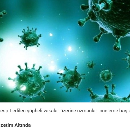
espit edilen şüpheli vakalar üzerine uzmanlar inceleme başla
özetim Altında