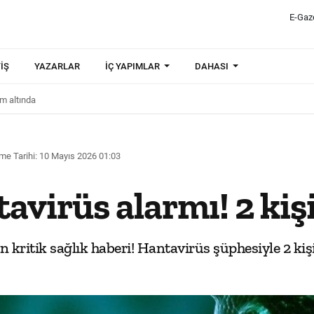
E-Gaz
IŞ
YAZARLAR
İÇ YAPIMLAR
DAHASI
im altında
me Tarihi: 10 Mayıs 2026 01:03
virüs alarmı! 2 kiş
kritik sağlık haberi! Hantavirüs şüphesiyle 2 kişi