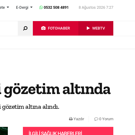
ete
E-Dergi
0532 508 4891
8 Ağustos 2026 7:27
FOTOHABER
WEBTV
i gözetim altında
 gözetim altına alındı.
Yazdır
0 Yorum
İLGILI SAĞLIK HABERLERI