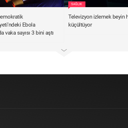
SAĞLIK
emokratik
Televizyon izlemek beyin 
eti’ndeki Ebola
küçültüyor
a vaka sayısı 3 bini aştı