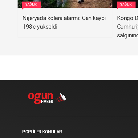
SAĞLIK
SAĞLIK
Nijerya'da kolera alarmı: Can kaybı
Kongo D
198'e yükseldi
Cumhuriy
salgınınd
POPÜLER KONULAR