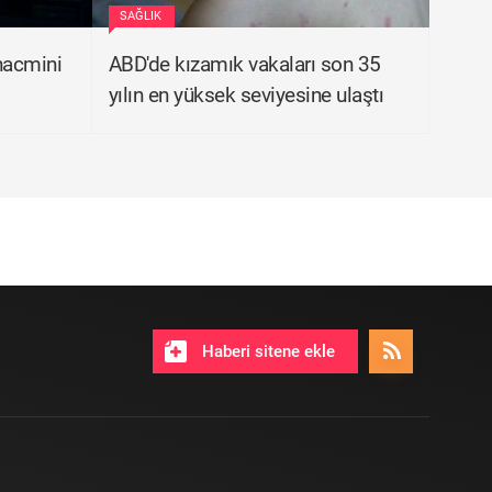
SAĞLIK
hacmini
ABD'de kızamık vakaları son 35
yılın en yüksek seviyesine ulaştı
Haberi sitene ekle