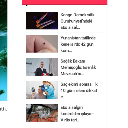
Kongo Demokratik
Cumhuriyeti’ndeki
Ebola sal...
Yunanistan tatilinde
kene ısırdı: 42 gün
kom...
Sağlık Bakanı
Memişoğlu: Esenlik
Mevzuatı'nı...
Saç ekimi sonrası ilk
10 gün nelere dikkat
e...
Ebola salgını
ttı.
kontrolden çıkıyor:
Virüs tari...