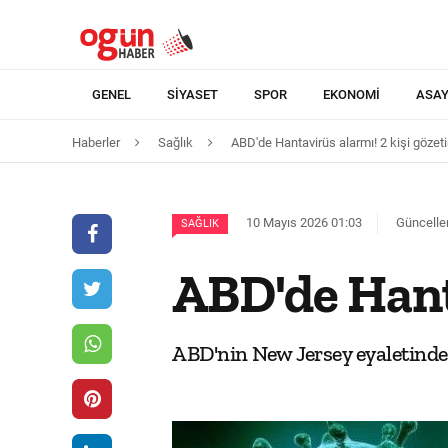
GENEL
SIYASET
SPOR
EKONOMI
ASAY
Haberler
Sağlık
ABD'de Hantavirüs alarmı! 2 kişi gözet
10 Mayıs 2026 01:03
Güncelle
SAĞLIK
ABD'de Hanta
ABD'nin New Jersey eyaletinden 