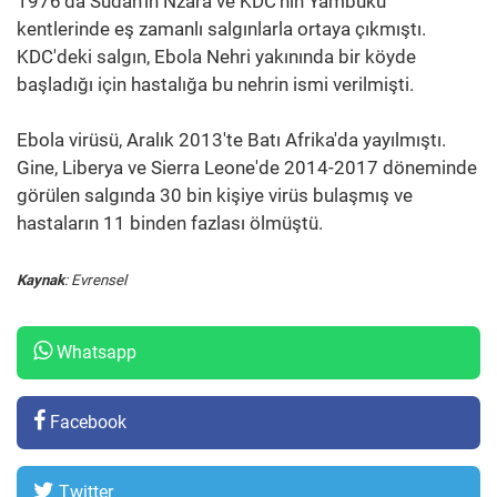
1976'da Sudan'ın Nzara ve KDC'nin Yambuku
kentlerinde eş zamanlı salgınlarla ortaya çıkmıştı.
KDC'deki salgın, Ebola Nehri yakınında bir köyde
başladığı için hastalığa bu nehrin ismi verilmişti.
Ebola virüsü, Aralık 2013'te Batı Afrika'da yayılmıştı.
Gine, Liberya ve Sierra Leone'de 2014-2017 döneminde
görülen salgında 30 bin kişiye virüs bulaşmış ve
hastaların 11 binden fazlası ölmüştü.
Kaynak
: Evrensel
Whatsapp
Facebook
Twitter