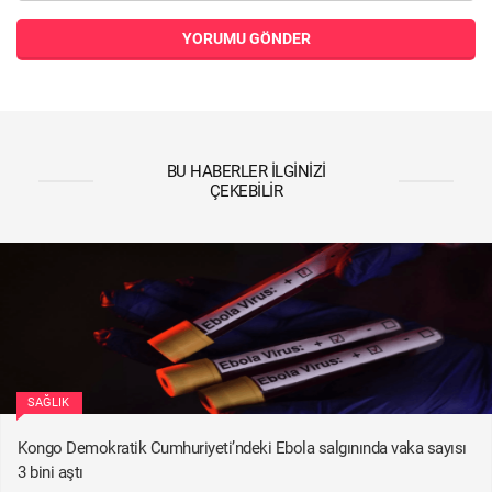
YORUMU GÖNDER
BU HABERLER İLGINIZI
ÇEKEBILIR
SAĞLIK
Kongo Demokratik Cumhuriyeti’ndeki Ebola salgınında vaka sayısı
3 bini aştı